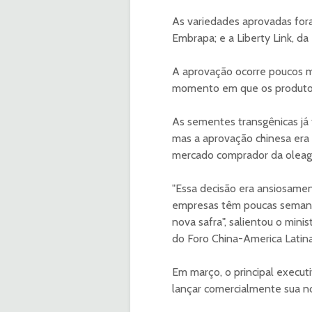
As variedades aprovadas fora
Embrapa; e a Liberty Link, d
A aprovação ocorre poucos me
momento em que os produtore
As sementes transgênicas já 
mas a aprovação chinesa era 
mercado comprador da oleagin
"Essa decisão era ansiosament
empresas têm poucas semanas 
nova safra", salientou o min
do Foro China-America Latina
Em março, o principal execut
lançar comercialmente sua nov