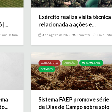
Exército realiza visita técnica
|...
relacionada a ações e...
1 min. leitura
4 de agosto de 2026
Comentar
3 min. leitu
AGRICULTURA
ATUAÇÃO
MEIO AMBIENTE
SERVIÇOS
ema
Sistema FAEP promove série
o...
de Dias de Campo sobre solo