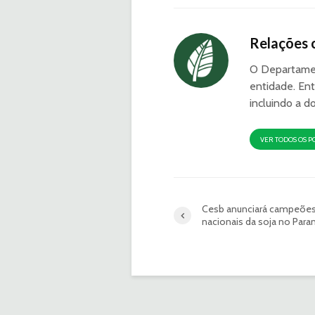
Relações 
O Departamen
entidade. Ent
incluindo a d
VER TODOS OS P
Cesb anunciará campeõe
nacionais da soja no Para