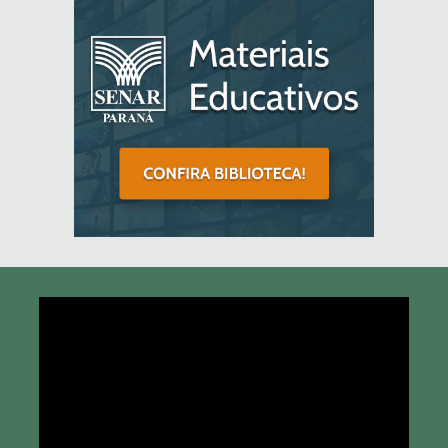
Tocador
de
vídeo