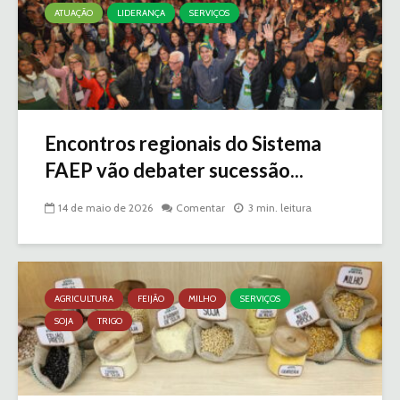
ATUAÇÃO
LIDERANÇA
SERVIÇOS
Encontros regionais do Sistema
FAEP vão debater sucessão...
14 de maio de 2026
Comentar
3 min. leitura
AGRICULTURA
FEIJÃO
MILHO
SERVIÇOS
SOJA
TRIGO