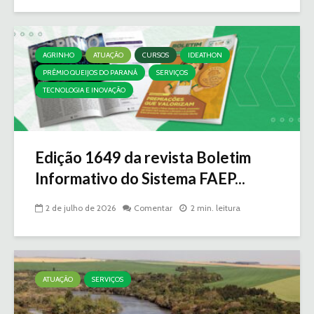
AGRINHO
ATUAÇÃO
CURSOS
IDEATHON
PRÊMIO QUEIJOS DO PARANÁ
SERVIÇOS
TECNOLOGIA E INOVAÇÃO
Edição 1649 da revista Boletim
Informativo do Sistema FAEP...
2 de julho de 2026
Comentar
2 min. leitura
ATUAÇÃO
SERVIÇOS