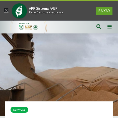
×
APP Sistema FAEP
BAIXAR
Relações com a Imprensa
SERVIÇOS