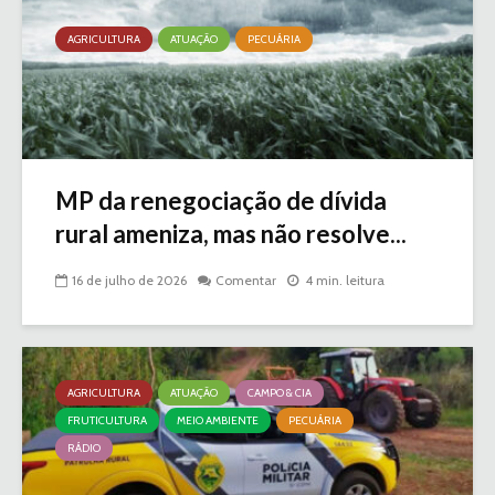
AGRICULTURA
ATUAÇÃO
PECUÁRIA
MP da renegociação de dívida
rural ameniza, mas não resolve...
16 de julho de 2026
Comentar
4 min. leitura
AGRICULTURA
ATUAÇÃO
CAMPO & CIA
FRUTICULTURA
MEIO AMBIENTE
PECUÁRIA
RÁDIO