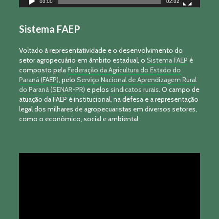
00:00
02:02
Sistema FAEP
Voltado à representatividade e o desenvolvimento do
setor agropecuário em âmbito estadual, o
Sistema FAEP
é
composto pela
Federação da Agricultura do Estado do
Paraná (FAEP)
, pelo
Serviço Nacional de Aprendizagem Rural
do Paraná (SENAR-PR)
e pelos
sindicatos rurais
. O campo de
atuação da FAEP é institucional, na defesa e a representação
legal dos milhares de agropecuaristas em diversos setores,
como o econômico, social e ambiental.
Tocador
de
vídeo