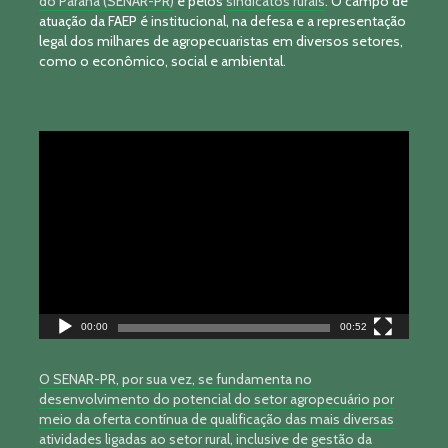
do Paraná (SENAR-PR)
e pelos
sindicatos rurais
. O campo de
atuação da FAEP é institucional, na defesa e a representação
legal dos milhares de agropecuaristas em diversos setores,
como o econômico, social e ambiental.
Tocador
de
vídeo
00:00
00:52
O SENAR-PR, por sua vez, se fundamenta no
desenvolvimento do potencial do setor agropecuário por
meio da oferta contínua de qualificação das mais diversas
atividades ligadas ao setor rural, inclusive de gestão da