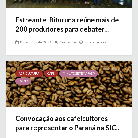
Estreante, Bituruna reúne mais de
200 produtores para debater...
8 de julho de 2026
Comentar
4 min. leitura
AGRICULTURA
CAFÉ
MINUTO SISTEMA FAEP
RÁDIO
Convocação aos cafeicultores
para representar o Paraná na SIC...