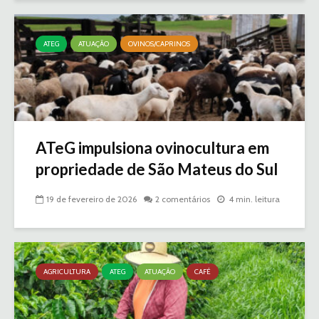
ATEG
ATUAÇÃO
OVINOS/CAPRINOS
ATeG impulsiona ovinocultura em
propriedade de São Mateus do Sul
19 de fevereiro de 2026
2 comentários
4 min. leitura
AGRICULTURA
ATEG
ATUAÇÃO
CAFÉ