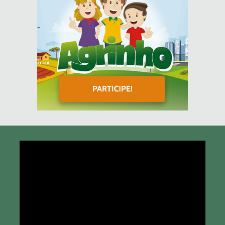
Tocador
de
vídeo