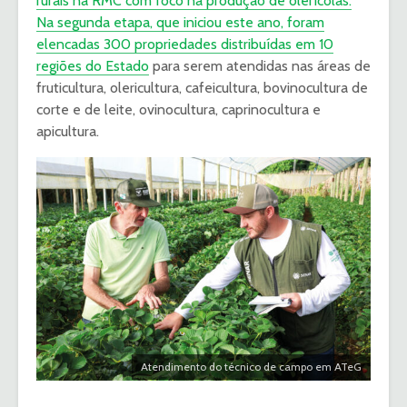
rurais na RMC com foco na produção de olerícolas.
Na segunda etapa, que iniciou este ano, foram
elencadas 300 propriedades distribuídas em 10
regiões do Estado
para serem atendidas nas áreas de
fruticultura, olericultura, cafeicultura, bovinocultura de
corte e de leite, ovinocultura, caprinocultura e
apicultura.
Atendimento do técnico de campo em ATeG