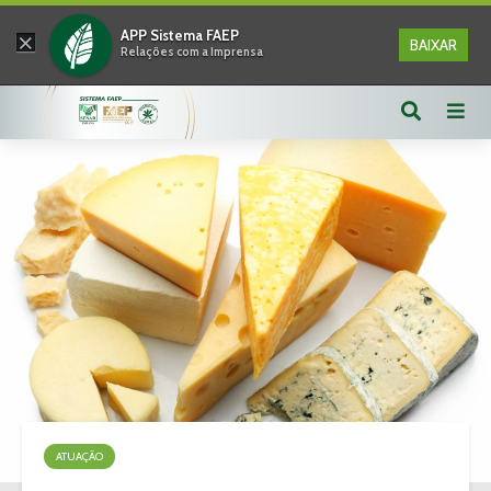
×
APP Sistema FAEP
BAIXAR
Relações com a Imprensa
ATUAÇÃO