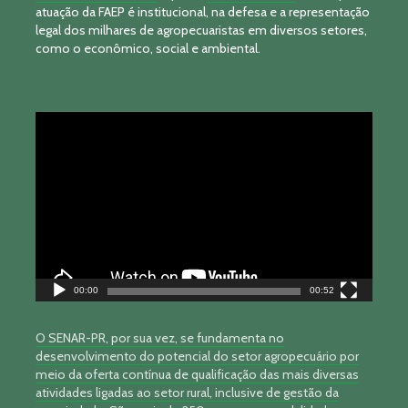
atuação da FAEP é institucional, na defesa e a representação
legal dos milhares de agropecuaristas em diversos setores,
como o econômico, social e ambiental.
Tocador
de
vídeo
00:00
00:52
O SENAR-PR, por sua vez, se fundamenta no
desenvolvimento do potencial do setor agropecuário por
meio da oferta contínua de qualificação das mais diversas
atividades ligadas ao setor rural, inclusive de gestão da