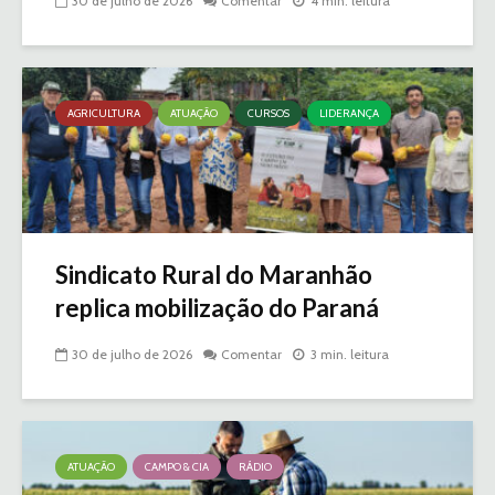
30 de julho de 2026
Comentar
4 min. leitura
AGRICULTURA
ATUAÇÃO
CURSOS
LIDERANÇA
Sindicato Rural do Maranhão
replica mobilização do Paraná
30 de julho de 2026
Comentar
3 min. leitura
ATUAÇÃO
CAMPO & CIA
RÁDIO