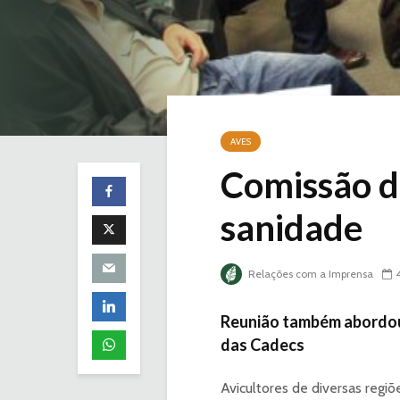
AVES
Comissão d
sanidade
Relações com a Imprensa
Reunião também abordou 
das Cadecs
Avicultores de diversas regi