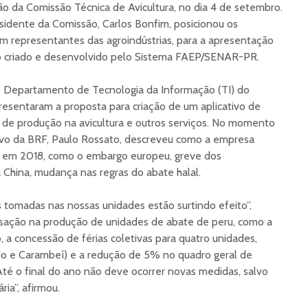
ião da Comissão Técnica de Avicultura, no dia 4 de setembro.
sidente da Comissão, Carlos Bonfim, posicionou os
m representantes das agroindústrias, para a apresentação
o criado e desenvolvido pelo Sistema FAEP/SENAR-PR.
do Departamento de Tecnologia da Informação (TI) do
entaram a proposta para criação de um aplicativo de
os de produção na avicultura e outros serviços. No momento
tivo da BRF, Paulo Rossato, descreveu como a empresa
s em 2018, como o embargo europeu, greve dos
 China, mudança nas regras do abate halal.
s tomadas nas nossas unidades estão surtindo efeito”,
lisação na produção de unidades de abate de peru, como a
, a concessão de férias coletivas para quatro unidades,
o e Carambeí) e a redução de 5% no quadro geral de
Até o final do ano não deve ocorrer novas medidas, salvo
ia”, afirmou.