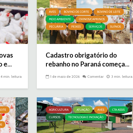
AVES
BOVINO DE CORTE
BOVINO DE LEITE
MEIO AMBIENTE
OVINOS/CAPRINOS
PECUÁRIA
PEIXES
SERVIÇOS
SUÍNOS
ovas
Cadastro obrigatório do
 e...
rebanho no Paraná começa...
4 min. leitura
1 de maio de 2026
Comentar
3 min. leitura
EITE
AGRICULTURA
ATUAÇÃO
AVES
CTA ASSIS
CURSOS
TECNOLOGIA E INOVAÇÃO
OS