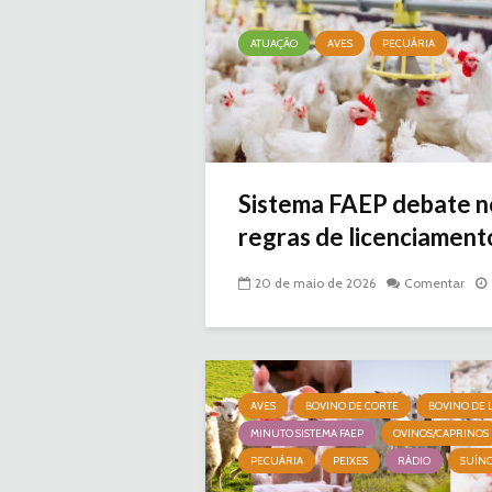
ATUAÇÃO
AVES
PECUÁRIA
Sistema FAEP debate n
regras de licenciamento
20 de maio de 2026
Comentar
AVES
BOVINO DE CORTE
BOVINO DE L
MINUTO SISTEMA FAEP
OVINOS/CAPRINOS
PECUÁRIA
PEIXES
RÁDIO
SUÍN