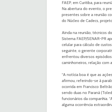
FAEP, em Curitiba, para reun
Na abertura do evento, o pre
presentes sobre a reunião co
do Núcleo de Cadecs, projet
Ainda na reunião, técnicos 
Sistema FAEP/SENAR-PR apres
celular para cálculo de cust
seguinte, o gerente corpora
enfrentou diversos episódio
caminhoneiros, relação com a
“A notícia boa é que as açõe
afirmou, referindo-se à para
ocorrida em Francisco Beltrão
sendo duas no Paraná (Toled
funcionários da companhia. “
alguma ocorrência extraordinár