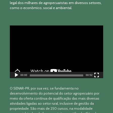
legal dos milhares de agropecuaristas em diversos setores,
como o econômico, social e ambiental.
Tocador
de
vídeo
00:00
00:52
O SENAR-PR, por sua vez, se fundamenta no
desenvolvimento do potencial do setor agropecuário por
meio da oferta contínua de qualificação das mais diversas
atividades ligadas ao setor rural, inclusive de gestão da
propriedade. São mais de 250 cursos, na modalidade