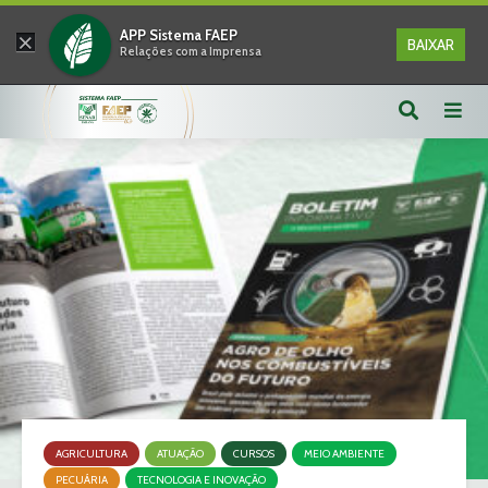
×
APP Sistema FAEP
BAIXAR
Relações com a Imprensa
AGRICULTURA
ATUAÇÃO
CURSOS
MEIO AMBIENTE
PECUÁRIA
TECNOLOGIA E INOVAÇÃO