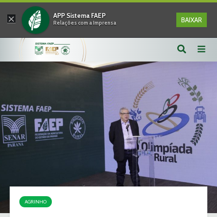
×
APP Sistema FAEP
BAIXAR
Relações com a Imprensa
AGRINHO