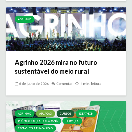
AGRINHO
Agrinho 2026 mira no futuro
sustentável do meio rural
6 de julho de 2026
Comentar
4 min. leitura
AGRINHO
ATUAÇÃO
CURSOS
IDEATHON
PRÊMIO QUEIJOS DO PARANÁ
SERVIÇOS
TECNOLOGIA E INOVAÇÃO