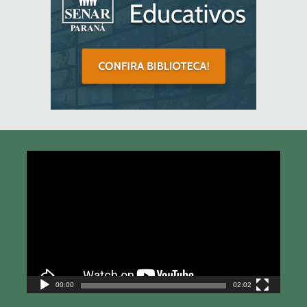
Tocador
de
vídeo
00:00
02:02