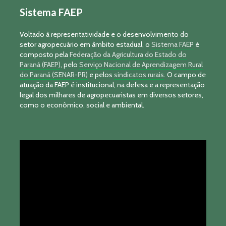
Sistema FAEP
Voltado à representatividade e o desenvolvimento do
setor agropecuário em âmbito estadual, o
Sistema FAEP
é
composto pela
Federação da Agricultura do Estado do
Paraná (FAEP)
, pelo
Serviço Nacional de Aprendizagem Rural
do Paraná (SENAR-PR)
e pelos
sindicatos rurais
. O campo de
atuação da FAEP é institucional, na defesa e a representação
legal dos milhares de agropecuaristas em diversos setores,
como o econômico, social e ambiental.
Tocador
de
vídeo