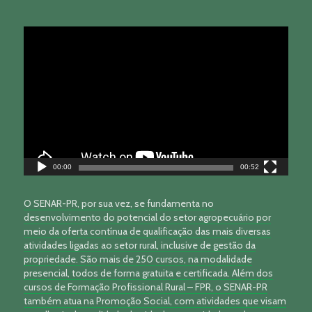
Tocador
de
vídeo
00:00
00:52
O SENAR-PR, por sua vez, se fundamenta no
desenvolvimento do potencial do setor agropecuário por
meio da oferta contínua de qualificação das mais diversas
atividades ligadas ao setor rural, inclusive de gestão da
propriedade. São mais de 250 cursos, na modalidade
presencial, todos de forma gratuita e certificada. Além dos
cursos de Formação Profissional Rural – FPR, o SENAR-PR
também atua na Promoção Social, com atividades que visam