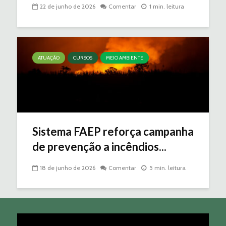
22 de junho de 2026
Comentar
1 min. leitura
ATUAÇÃO
CURSOS
MEIO AMBIENTE
Sistema FAEP reforça campanha
de prevenção a incêndios...
18 de junho de 2026
Comentar
5 min. leitura
Tocador