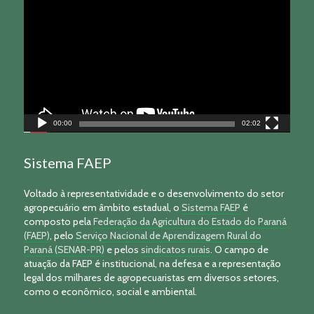
de
vídeo
00:00
02:02
Sistema FAEP
Voltado à representatividade e o desenvolvimento do setor
agropecuário em âmbito estadual, o
Sistema FAEP
é
composto pela
Federação da Agricultura do Estado do Paraná
(FAEP)
, pelo
Serviço Nacional de Aprendizagem Rural do
Paraná (SENAR-PR)
e pelos
sindicatos rurais
. O campo de
atuação da FAEP é institucional, na defesa e a representação
legal dos milhares de agropecuaristas em diversos setores,
como o econômico, social e ambiental.