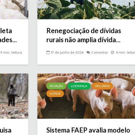
leta
Renegociação de dívidas
des...
rurais não amplia dívida...
9 min. leitura
17 de junho de 2026
Comentar
4 min. leitu
ATUAÇÃO
LIDERANÇA
PECUÁRIA
SUÍNOS
isa
Sistema FAEP avalia modelo