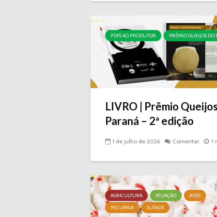
PDFS AO PRODUTOR
PRÊMIO QUEIJOS DO
LIVRO | Prêmio Queijo
Paraná – 2ª edição
1 de julho de 2026
Comentar
1 
AGRICULTURA
ATUAÇÃO
AVES
PECUÁRIA
SUÍNOS