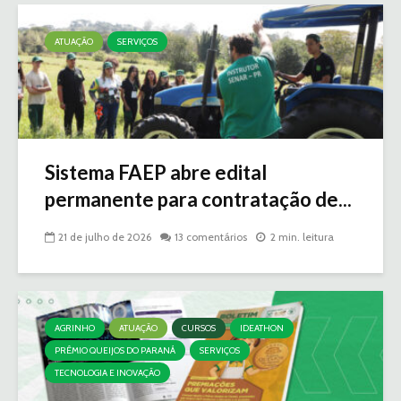
ATUAÇÃO
SERVIÇOS
Sistema FAEP abre edital
permanente para contratação de...
21 de julho de 2026
13 comentários
2 min. leitura
AGRINHO
ATUAÇÃO
CURSOS
IDEATHON
PRÊMIO QUEIJOS DO PARANÁ
SERVIÇOS
TECNOLOGIA E INOVAÇÃO