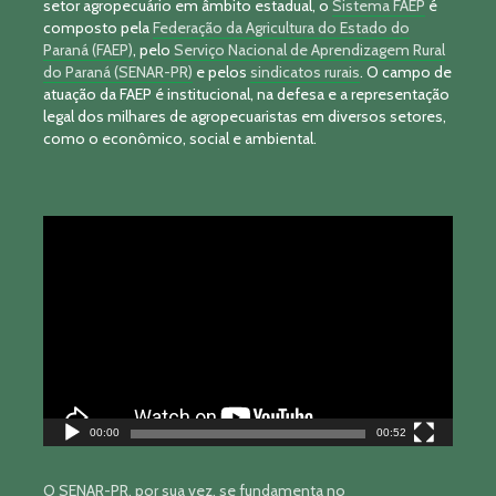
setor agropecuário em âmbito estadual, o
Sistema FAEP
é
composto pela
Federação da Agricultura do Estado do
Paraná (FAEP)
, pelo
Serviço Nacional de Aprendizagem Rural
do Paraná (SENAR-PR)
e pelos
sindicatos rurais
. O campo de
atuação da FAEP é institucional, na defesa e a representação
legal dos milhares de agropecuaristas em diversos setores,
como o econômico, social e ambiental.
Tocador
de
vídeo
00:00
00:52
O SENAR-PR, por sua vez, se fundamenta no