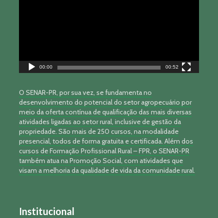
00:00
00:52
O SENAR-PR, por sua vez, se fundamenta no
desenvolvimento do potencial do setor agropecuário por
meio da oferta contínua de qualificação das mais diversas
atividades ligadas ao setor rural, inclusive de gestão da
propriedade. São mais de 250 cursos, na modalidade
presencial, todos de forma gratuita e certificada. Além dos
cursos de Formação Profissional Rural – FPR, o SENAR-PR
também atua na Promoção Social, com atividades que
visam a melhoria da qualidade de vida da comunidade rural.
Institucional