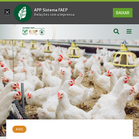
×
APP Sistema FAEP
BAIXAR
Relações com a Imprensa
AVES