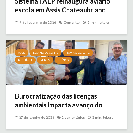
Sistema FAEP reinaugura aviário
escola em Assis Chateaubriand
9 de fevereiro de 2026
Comentar
5 min. leitura
AVES
BOVINO DE CORTE
BOVINO DE LEITE
PECUÁRIA
PEIXES
SUÍNOS
Burocratização das licenças
ambientais impacta avanço do...
27 de janeiro de 2026
2 comentários
2 min. leitura