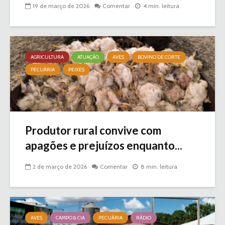
19 de março de 2026
Comentar
4 min. leitura
AGRICULTURA
ATUAÇÃO
AVES
BOVINO DE CORTE
PECUÁRIA
PEIXES
Produtor rural convive com
apagões e prejuízos enquanto...
2 de março de 2026
Comentar
8 min. leitura
AVES
CAMPO & CIA
PECUÁRIA
RÁDIO