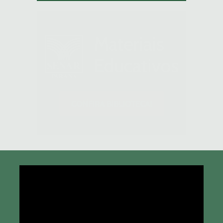
Tocador
de
vídeo