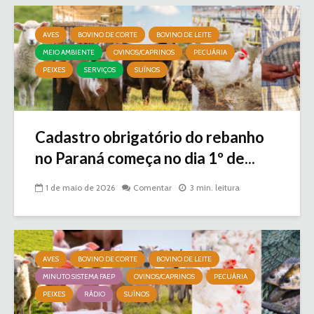
AVES
BOVINO DE CORTE
BOVINO DE LEITE
MEIO AMBIENTE
OVINOS/CAPRINOS
PECUÁRIA
PEIXES
SERVIÇOS
SUÍNOS
Cadastro obrigatório do rebanho
no Paraná começa no dia 1º de...
1 de maio de 2026
Comentar
3 min. leitura
AVES
BOVINO DE CORTE
BOVINO DE LEITE
MINUTO SISTEMA FAEP
OVINOS/CAPRINOS
PECUÁRIA
PEIXES
RÁDIO
SUÍNOS