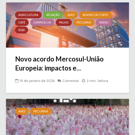
AGRICULTURA
ATUAÇÃO
AVES
BOVINO DE CORTE
CAFÉ
CAMPO & CIA
MILHO
PECUÁRIA
RÁDIO
SOJA
Novo acordo Mercosul-União
Europeia: impactos e...
19 de janeiro de 2026
Comentar
2 min. leitura
AVES
PECUÁRIA