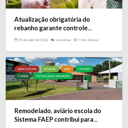
Atualização obrigatória do
rebanho garante controle...
29 de abril de 2026
Comentar
1 min. leitura
AGRICULTURA
ATUAÇÃO
AVES
CTA ASSIS
CURSOS
TECNOLOGIA E INOVAÇÃO
Remodelado, aviário escola do
Sistema FAEP contribui para...