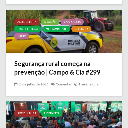
AGRICULTURA
ATUAÇÃO
CAMPO & CIA
FRUTICULTURA
MEIO AMBIENTE
PECUÁRIA
RÁDIO
Segurança rural começa na
prevenção | Campo & Cia #299
13 de julho de 2026
Comentar
1 min. leitura
AGRICULTURA
LIDERANÇA