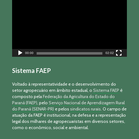
de
vídeo
00:00
02:02
Sistema FAEP
Voltado à representatividade e o desenvolvimento do
setor agropecuário em âmbito estadual, o
Sistema FAEP
é
composto pela
Federação da Agricultura do Estado do
Paraná (FAEP)
, pelo
Serviço Nacional de Aprendizagem Rural
do Paraná (SENAR-PR)
e pelos
sindicatos rurais
. O campo de
atuação da FAEP é institucional, na defesa e a representação
legal dos milhares de agropecuaristas em diversos setores,
como o econômico, social e ambiental.