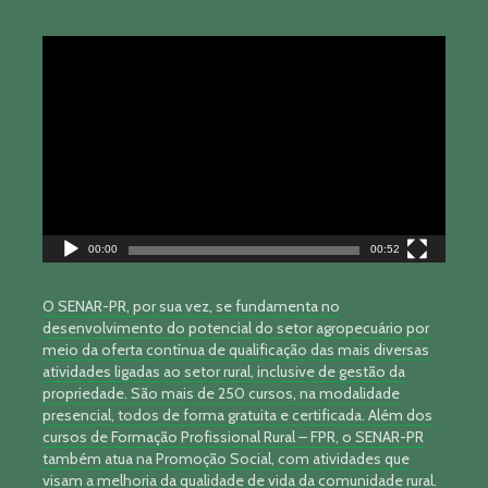
Tocador
de
vídeo
00:00
00:52
O SENAR-PR, por sua vez, se fundamenta no
desenvolvimento do potencial do setor agropecuário por
meio da oferta contínua de qualificação das mais diversas
atividades ligadas ao setor rural, inclusive de gestão da
propriedade. São mais de 250 cursos, na modalidade
presencial, todos de forma gratuita e certificada. Além dos
cursos de Formação Profissional Rural – FPR, o SENAR-PR
também atua na Promoção Social, com atividades que
visam a melhoria da qualidade de vida da comunidade rural.