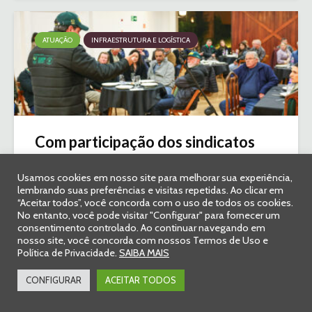
ATUAÇÃO
INFRAESTRUTURA E LOGÍSTICA
Com participação dos sindicatos
rurais, Sistema FAEP elabora...
Usamos cookies em nosso site para melhorar sua experiência,
lembrando suas preferências e visitas repetidas. Ao clicar em
22 de julho de 2026
Comentar
4 min. leitura
“Aceitar todos”, você concorda com o uso de todos os cookies.
No entanto, você pode visitar "Configurar" para fornecer um
consentimento controlado. Ao continuar navegando em
nosso site, você concorda com nossos Termos de Uso e
Política de Privacidade.
SAIBA MAIS
ATUAÇÃO
LIDERANÇA
TECNOLOGIA E INOVAÇÃO
CONFIGURAR
ACEITAR TODOS