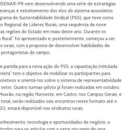
/SENAR-PR vem desenvolvendo uma série de estratégias
eranças e estreitamento dos elos do sistema associativo.
grama de Sustentabilidade Sindical (PSS), que teve como
tro Regional de Líderes Rurais, uma sequência de nove
sas regiões do Estado em maio deste ano. Durante os
a Rural” foi apresentado e, posteriormente, começou a ser
es rurais, com a proposta de desenvolver habilidades de
e protagonistas do campo.
e partida para a nova ação do PSS, a capacitação intitulada
ista” tem o objetivo de mobilizar os participantes para
letivos e orientá-los sobre o sistema de representatividade
o setor. Quatro turmas-piloto já foram realizadas em outubro,
urão, na região Noroeste, em Castro, nos Campos Gerais, e
total, serão realizados seis encontros neste formato até o
0, estará disponível nos sindicatos rurais.
onhecimento, tecnologia e oportunidades de negócio, o
todos para se articular com o setor por meio de uma