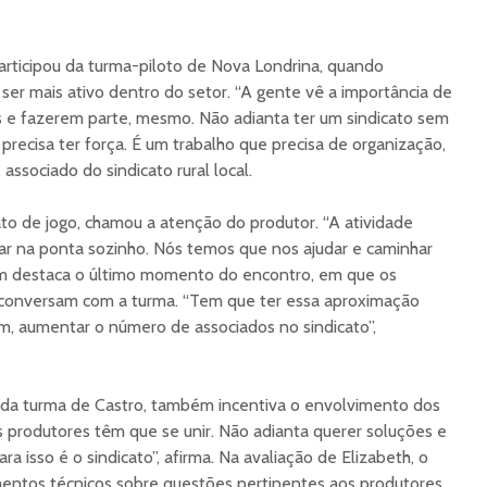
participou da turma-piloto de Nova Londrina, quando
e ser mais ativo dentro do setor. “A gente vê a importância de
s e fazerem parte, mesmo. Não adianta ter um sindicato sem
precisa ter força. É um trabalho que precisa de organização,
 associado do sindicato rural local.
ato de jogo, chamou a atenção do produtor. “A atividade
ar na ponta sozinho. Nós temos que nos ajudar e caminhar
bém destaca o último momento do encontro, em que os
 conversam com a turma. “Tem que ter essa aproximação
im, aumentar o número de associados no sindicato”,
, da turma de Castro, também incentiva o envolvimento dos
Os produtores têm que se unir. Não adianta querer soluções e
para isso é o sindicato”, afirma. Na avaliação de Elizabeth, o
entos técnicos sobre questões pertinentes aos produtores