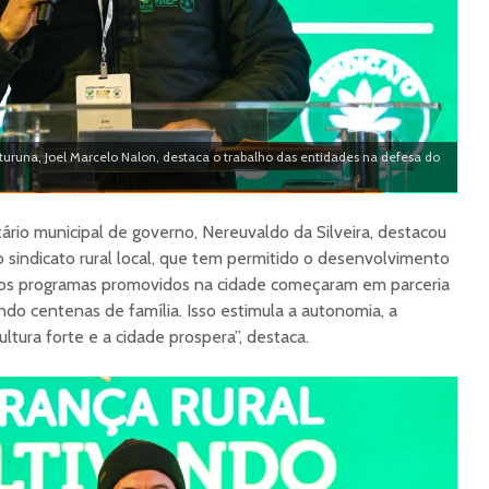
ituruna, Joel Marcelo Nalon, destaca o trabalho das entidades na defesa do
ário municipal de governo, Nereuvaldo da Silveira, destacou
o sindicato rural local, que tem permitido o desenvolvimento
tos programas promovidos na cidade começaram em parceria
ndo centenas de família. Isso estimula a autonomia, a
tura forte e a cidade prospera”, destaca.