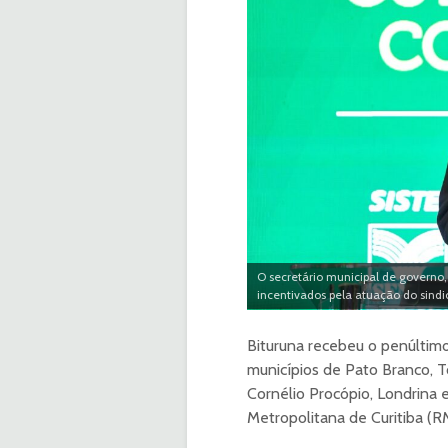
O secretário municipal de governo
incentivados pela atuação do sindic
Bituruna recebeu o penúltimo
municípios de Pato Branco, T
Cornélio Procópio, Londrina e
Metropolitana de Curitiba (R