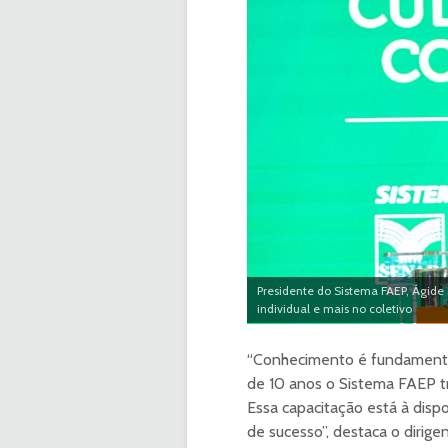
Presidente do Sistema FAEP, Ágide
individual e mais no coletivo
“Conhecimento é fundamental
de 10 anos o Sistema FAEP t
Essa capacitação está à disp
de sucesso”, destaca o dirige