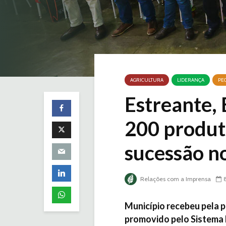
AGRICULTURA
LIDERANÇA
PE
Estreante,
200 produt
sucessão n
Relações com a Imprensa
Município recebeu pela p
promovido pelo Sistema