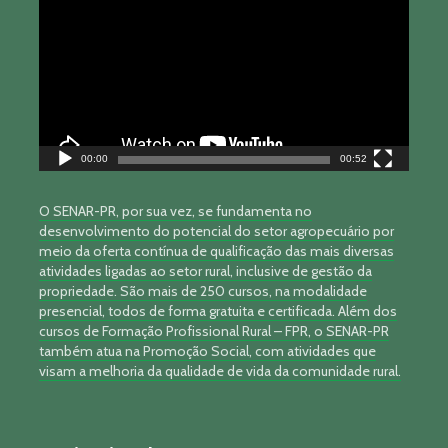
vídeo
00:00
00:52
O SENAR-PR, por sua vez, se fundamenta no
desenvolvimento do potencial do setor agropecuário por
meio da oferta contínua de qualificação das mais diversas
atividades ligadas ao setor rural, inclusive de gestão da
propriedade. São mais de 250 cursos, na modalidade
presencial, todos de forma gratuita e certificada. Além dos
cursos de Formação Profissional Rural – FPR, o SENAR-PR
também atua na Promoção Social, com atividades que
visam a melhoria da qualidade de vida da comunidade rural.