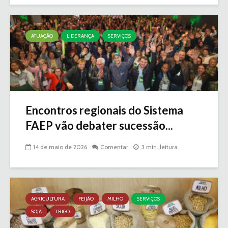
ATUAÇÃO
LIDERANÇA
SERVIÇOS
Encontros regionais do Sistema
FAEP vão debater sucessão...
14 de maio de 2026
Comentar
3 min. leitura
AGRICULTURA
FEIJÃO
MILHO
SERVIÇOS
SOJA
TRIGO