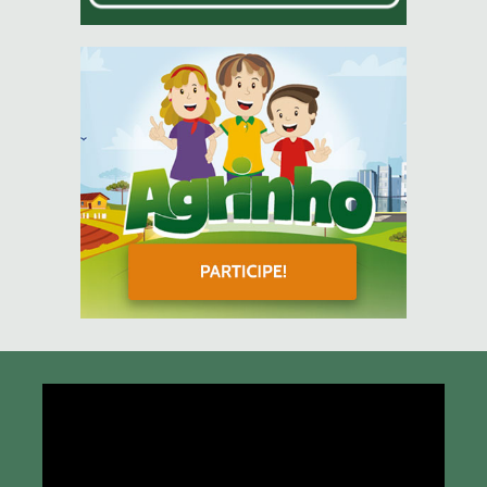
Tocador
de
vídeo