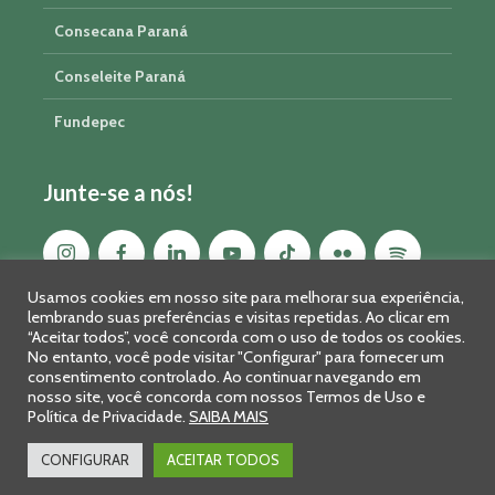
Consecana Paraná
Conseleite Paraná
Fundepec
Junte-se a nós!
Usamos cookies em nosso site para melhorar sua experiência,
lembrando suas preferências e visitas repetidas. Ao clicar em
“Aceitar todos”, você concorda com o uso de todos os cookies.
No entanto, você pode visitar "Configurar" para fornecer um
consentimento controlado. Ao continuar navegando em
nosso site, você concorda com nossos Termos de Uso e
Política de Privacidade.
SAIBA MAIS
Sistema FAEP/SENAR-PR © 2026 · R. Marechal Deodoro, 450, 14º
andar - Curitiba - PR - CEP: 80010-010 - Fone: 41 2169-7988/2106-
CONFIGURAR
ACEITAR TODOS
0401 - Fax: 41 3323-2124