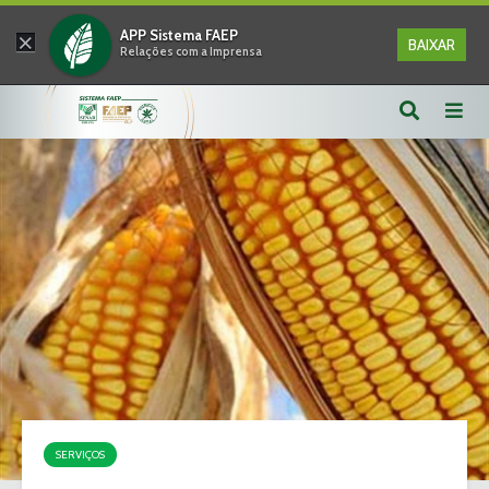
×
APP Sistema FAEP
BAIXAR
Relações com a Imprensa
SERVIÇOS