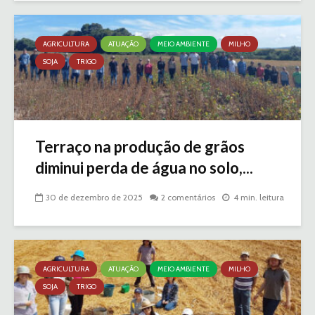
AGRICULTURA
ATUAÇÃO
MEIO AMBIENTE
MILHO
SOJA
TRIGO
Terraço na produção de grãos
diminui perda de água no solo,...
30 de dezembro de 2025
2 comentários
4 min. leitura
AGRICULTURA
ATUAÇÃO
MEIO AMBIENTE
MILHO
SOJA
TRIGO