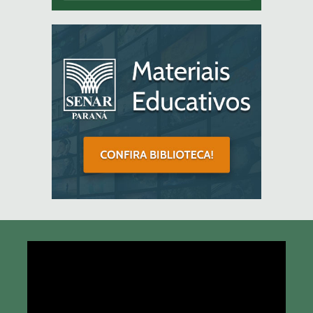
Tocador
de
vídeo