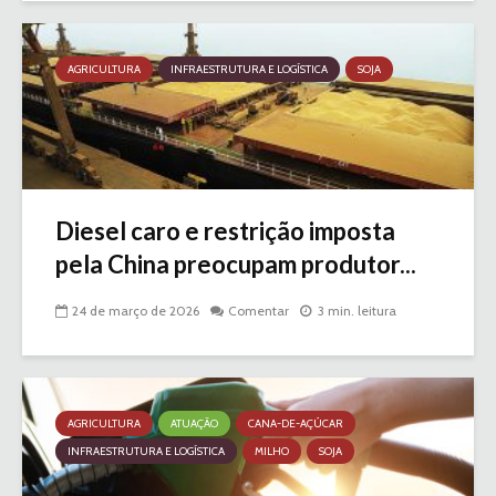
AGRICULTURA
INFRAESTRUTURA E LOGÍSTICA
SOJA
Diesel caro e restrição imposta
pela China preocupam produtor...
24 de março de 2026
Comentar
3 min. leitura
AGRICULTURA
ATUAÇÃO
CANA-DE-AÇÚCAR
INFRAESTRUTURA E LOGÍSTICA
MILHO
SOJA