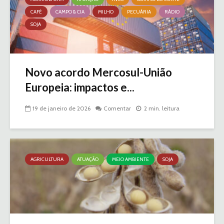
CAFÉ
CAMPO & CIA
MILHO
PECUÁRIA
RÁDIO
SOJA
Novo acordo Mercosul-União
Europeia: impactos e...
19 de janeiro de 2026
Comentar
2 min. leitura
AGRICULTURA
ATUAÇÃO
MEIO AMBIENTE
SOJA