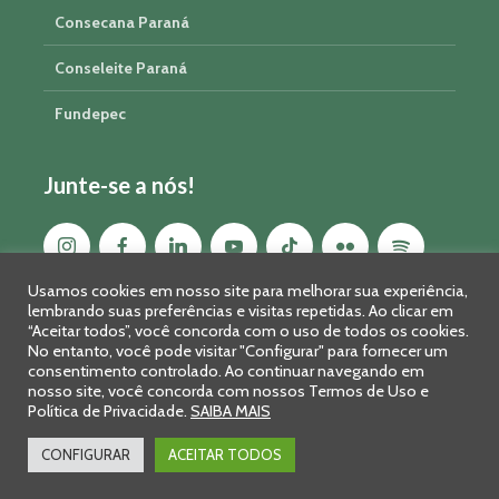
Consecana Paraná
Conseleite Paraná
Fundepec
Junte-se a nós!
Usamos cookies em nosso site para melhorar sua experiência,
lembrando suas preferências e visitas repetidas. Ao clicar em
“Aceitar todos”, você concorda com o uso de todos os cookies.
No entanto, você pode visitar "Configurar" para fornecer um
consentimento controlado. Ao continuar navegando em
nosso site, você concorda com nossos Termos de Uso e
Política de Privacidade.
SAIBA MAIS
Sistema FAEP/SENAR-PR © 2026 · R. Marechal Deodoro, 450, 14º
andar - Curitiba - PR - CEP: 80010-010 - Fone: 41 2169-7988/2106-
CONFIGURAR
ACEITAR TODOS
0401 - Fax: 41 3323-2124