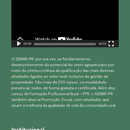
vídeo
00:00
00:52
O SENAR-PR, por sua vez, se fundamenta no
desenvolvimento do potencial do setor agropecuário por
meio da oferta contínua de qualificação das mais diversas
atividades ligadas ao setor rural, inclusive de gestão da
propriedade. São mais de 250 cursos, na modalidade
presencial, todos de forma gratuita e certificada. Além dos
cursos de Formação Profissional Rural – FPR, o SENAR-PR
também atua na Promoção Social, com atividades que
visam a melhoria da qualidade de vida da comunidade rural.
Institucional