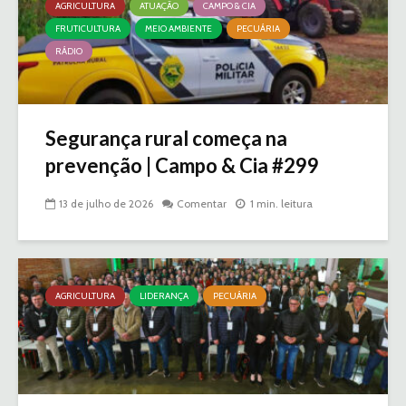
AGRICULTURA
ATUAÇÃO
CAMPO & CIA
FRUTICULTURA
MEIO AMBIENTE
PECUÁRIA
RÁDIO
Segurança rural começa na
prevenção | Campo & Cia #299
13 de julho de 2026
Comentar
1 min. leitura
AGRICULTURA
LIDERANÇA
PECUÁRIA