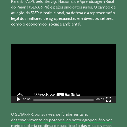
Paraná (FAEP)
, pelo
Serviço Nacional de Aprendizagem Rural
do Paraná (SENAR-PR)
e pelos
sindicatos rurais
. O campo de
atuação da FAEP é institucional, na defesa e a representação
legal dos milhares de agropecuaristas em diversos setores,
como o econômico, social e ambiental.
Tocador
de
vídeo
00:00
00:52
O SENAR-PR, por sua vez, se fundamenta no
desenvolvimento do potencial do setor agropecuário por
meio da oferta contínua de qualificação das mais diversas