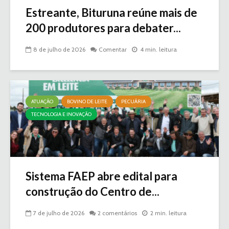
Estreante, Bituruna reúne mais de
200 produtores para debater...
8 de julho de 2026
Comentar
4 min. leitura
ATUAÇÃO
BOVINO DE LEITE
PECUÁRIA
TECNOLOGIA E INOVAÇÃO
Sistema FAEP abre edital para
construção do Centro de...
7 de julho de 2026
2 comentários
2 min. leitura