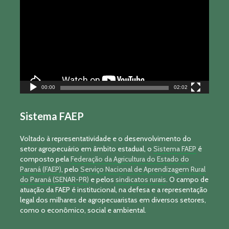
de
vídeo
00:00
02:02
Sistema FAEP
Voltado à representatividade e o desenvolvimento do
setor agropecuário em âmbito estadual, o
Sistema FAEP
é
composto pela
Federação da Agricultura do Estado do
Paraná (FAEP)
, pelo
Serviço Nacional de Aprendizagem Rural
do Paraná (SENAR-PR)
e pelos
sindicatos rurais
. O campo de
atuação da FAEP é institucional, na defesa e a representação
legal dos milhares de agropecuaristas em diversos setores,
como o econômico, social e ambiental.