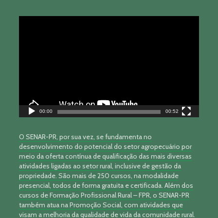
Tocador
de
vídeo
00:00
00:52
O SENAR-PR, por sua vez, se fundamenta no
desenvolvimento do potencial do setor agropecuário por
meio da oferta contínua de qualificação das mais diversas
atividades ligadas ao setor rural, inclusive de gestão da
propriedade. São mais de 250 cursos, na modalidade
presencial, todos de forma gratuita e certificada. Além dos
cursos de Formação Profissional Rural – FPR, o SENAR-PR
também atua na Promoção Social, com atividades que
visam a melhoria da qualidade de vida da comunidade rural.