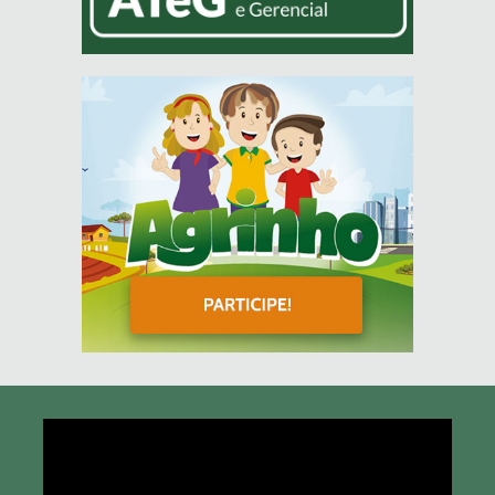
Tocador
de
vídeo