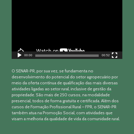
de
vídeo
00:00
00:52
O SENAR-PR, por sua vez, se fundamenta no
desenvolvimento do potencial do setor agropecuário por
meio da oferta contínua de qualificação das mais diversas
atividades ligadas ao setor rural, inclusive de gestão da
propriedade. São mais de 250 cursos, na modalidade
presencial, todos de forma gratuita e certificada. Além dos
cursos de Formação Profissional Rural – FPR, o SENAR-PR
também atua na Promoção Social, com atividades que
visam a melhoria da qualidade de vida da comunidade rural.