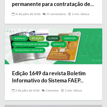
permanente para contratação de...
21 de julho de 2026
13 comentários
2 min. leitura
AGRINHO
ATUAÇÃO
CURSOS
IDEATHON
PRÊMIO QUEIJOS DO PARANÁ
SERVIÇOS
TECNOLOGIA E INOVAÇÃO
Edição 1649 da revista Boletim
Informativo do Sistema FAEP...
2 de julho de 2026
Comentar
2 min. leitura