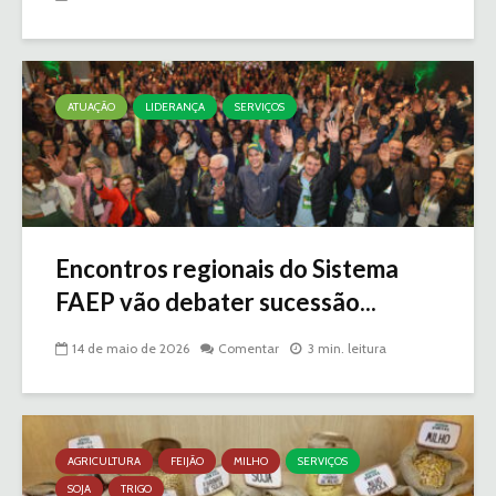
ATUAÇÃO
LIDERANÇA
SERVIÇOS
Encontros regionais do Sistema
FAEP vão debater sucessão...
14 de maio de 2026
Comentar
3 min. leitura
AGRICULTURA
FEIJÃO
MILHO
SERVIÇOS
SOJA
TRIGO