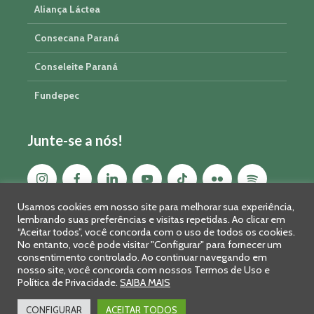
Aliança Láctea
Consecana Paraná
Conseleite Paraná
Fundepec
Junte-se a nós!
Usamos cookies em nosso site para melhorar sua experiência,
lembrando suas preferências e visitas repetidas. Ao clicar em
“Aceitar todos”, você concorda com o uso de todos os cookies.
No entanto, você pode visitar "Configurar" para fornecer um
consentimento controlado. Ao continuar navegando em
nosso site, você concorda com nossos Termos de Uso e
Política de Privacidade.
SAIBA MAIS
Sistema FAEP/SENAR-PR © 2026 · R. Marechal Deodoro, 450, 14º
andar - Curitiba - PR - CEP: 80010-010 - Fone: 41 2169-7988/2106-
CONFIGURAR
ACEITAR TODOS
0401 - Fax: 41 3323-2124