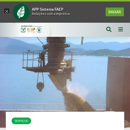
×
APP Sistema FAEP
BAIXAR
Relações com a Imprensa
SERVIÇOS