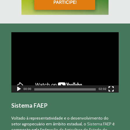
Tocador
de
vídeo
00:00
02:02
Sistema FAEP
Voltado à representatividade e o desenvolvimento do
setor agropecuário em âmbito estadual, o
Sistema FAEP
é
composto pela
Federação da Agricultura do Estado do