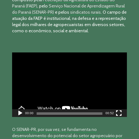
Paraná (FAEP)
, pelo
Serviço Nacional de Aprendizagem Rural
do Paraná (SENAR-PR)
e pelos
sindicatos rurais
. O campo de
atuação da FAEP é institucional, na defesa e a representação
legal dos milhares de agropecuaristas em diversos setores,
como o econômico, social e ambiental.
Tocador
de
vídeo
00:00
00:52
O SENAR-PR, por sua vez, se fundamenta no
desenvolvimento do potencial do setor agropecuário por