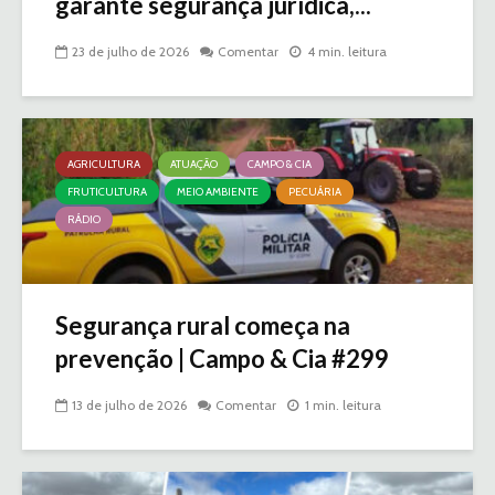
garante segurança jurídica,...
23 de julho de 2026
Comentar
4 min. leitura
AGRICULTURA
ATUAÇÃO
CAMPO & CIA
FRUTICULTURA
MEIO AMBIENTE
PECUÁRIA
RÁDIO
Segurança rural começa na
prevenção | Campo & Cia #299
13 de julho de 2026
Comentar
1 min. leitura