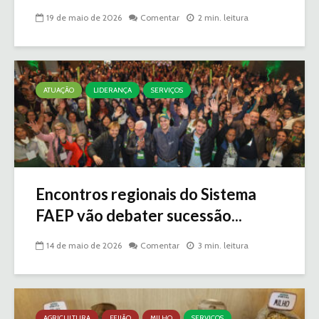
19 de maio de 2026
Comentar
2 min. leitura
ATUAÇÃO
LIDERANÇA
SERVIÇOS
Encontros regionais do Sistema
FAEP vão debater sucessão...
14 de maio de 2026
Comentar
3 min. leitura
AGRICULTURA
FEIJÃO
MILHO
SERVIÇOS