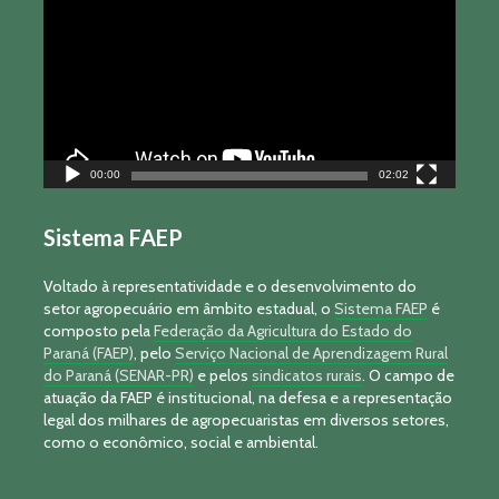
vídeo
00:00
02:02
Sistema FAEP
Voltado à representatividade e o desenvolvimento do
setor agropecuário em âmbito estadual, o
Sistema FAEP
é
composto pela
Federação da Agricultura do Estado do
Paraná (FAEP)
, pelo
Serviço Nacional de Aprendizagem Rural
do Paraná (SENAR-PR)
e pelos
sindicatos rurais
. O campo de
atuação da FAEP é institucional, na defesa e a representação
legal dos milhares de agropecuaristas em diversos setores,
como o econômico, social e ambiental.