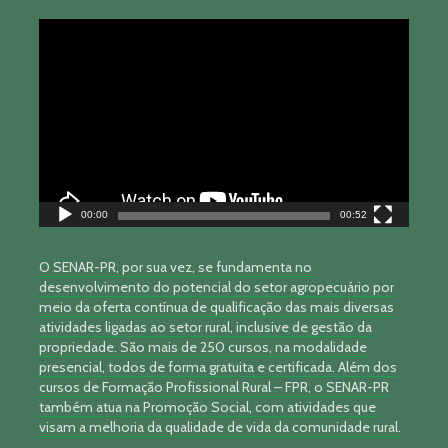
Tocador
de
vídeo
00:00
00:52
O SENAR-PR, por sua vez, se fundamenta no
desenvolvimento do potencial do setor agropecuário por
meio da oferta contínua de qualificação das mais diversas
atividades ligadas ao setor rural, inclusive de gestão da
propriedade. São mais de 250 cursos, na modalidade
presencial, todos de forma gratuita e certificada. Além dos
cursos de Formação Profissional Rural – FPR, o SENAR-PR
também atua na Promoção Social, com atividades que
visam a melhoria da qualidade de vida da comunidade rural.