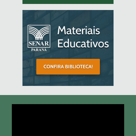
Tocador
de
vídeo