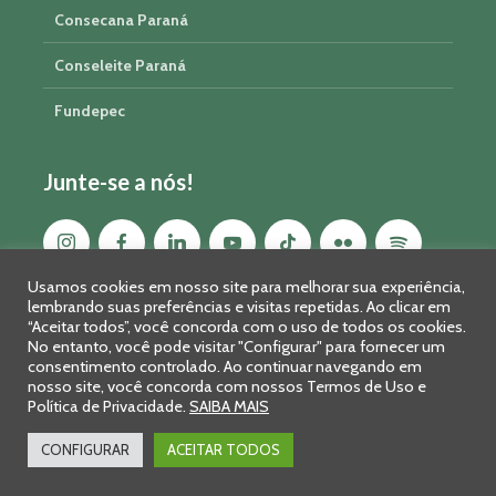
Consecana Paraná
Conseleite Paraná
Fundepec
Junte-se a nós!
Usamos cookies em nosso site para melhorar sua experiência,
lembrando suas preferências e visitas repetidas. Ao clicar em
“Aceitar todos”, você concorda com o uso de todos os cookies.
No entanto, você pode visitar "Configurar" para fornecer um
consentimento controlado. Ao continuar navegando em
nosso site, você concorda com nossos Termos de Uso e
Política de Privacidade.
SAIBA MAIS
Sistema FAEP/SENAR-PR © 2026 · R. Marechal Deodoro, 450, 14º
andar - Curitiba - PR - CEP: 80010-010 - Fone: 41 2169-7988/2106-
CONFIGURAR
ACEITAR TODOS
0401 - Fax: 41 3323-2124