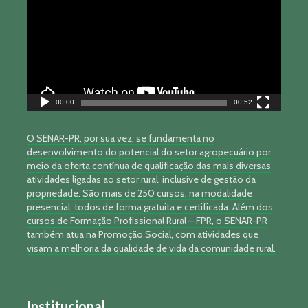
vídeo
00:00
00:52
O SENAR-PR, por sua vez, se fundamenta no
desenvolvimento do potencial do setor agropecuário por
meio da oferta contínua de qualificação das mais diversas
atividades ligadas ao setor rural, inclusive de gestão da
propriedade. São mais de 250 cursos, na modalidade
presencial, todos de forma gratuita e certificada. Além dos
cursos de Formação Profissional Rural – FPR, o SENAR-PR
também atua na Promoção Social, com atividades que
visam a melhoria da qualidade de vida da comunidade rural.
Institucional