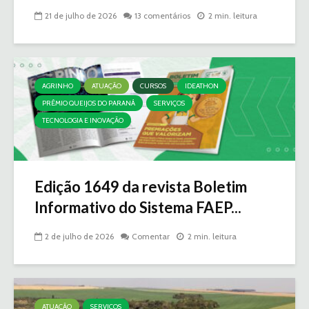
21 de julho de 2026
13 comentários
2 min. leitura
AGRINHO
ATUAÇÃO
CURSOS
IDEATHON
PRÊMIO QUEIJOS DO PARANÁ
SERVIÇOS
TECNOLOGIA E INOVAÇÃO
Edição 1649 da revista Boletim
Informativo do Sistema FAEP...
2 de julho de 2026
Comentar
2 min. leitura
ATUAÇÃO
SERVIÇOS