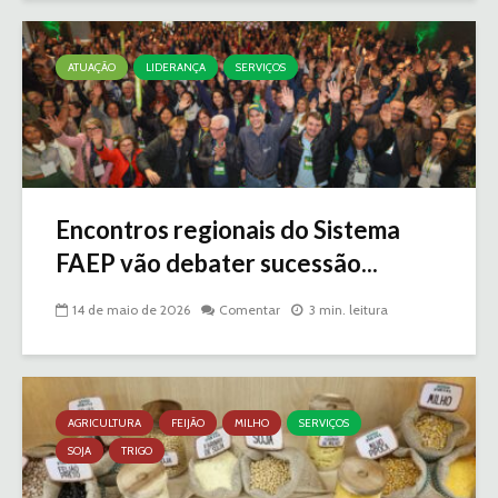
ATUAÇÃO
LIDERANÇA
SERVIÇOS
Encontros regionais do Sistema
FAEP vão debater sucessão...
14 de maio de 2026
Comentar
3 min. leitura
AGRICULTURA
FEIJÃO
MILHO
SERVIÇOS
SOJA
TRIGO