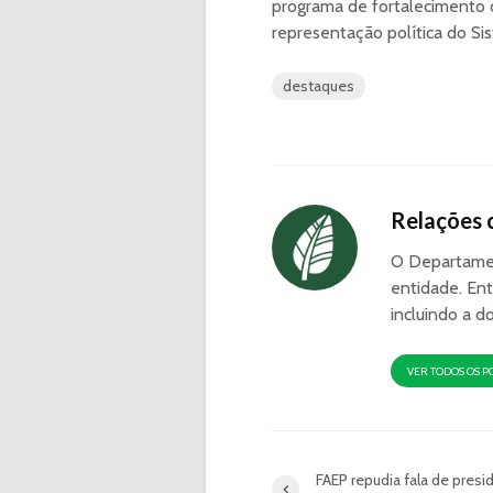
programa de fortalecimento d
representação política do S
destaques
Relações 
O Departamen
entidade. Ent
incluindo a d
VER TODOS OS P
FAEP repudia fala de presi