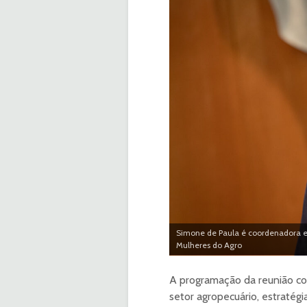
Simone de Paula é coordenadora e
Mulheres do Agro
A programação da reunião con
setor agropecuário, estratégi