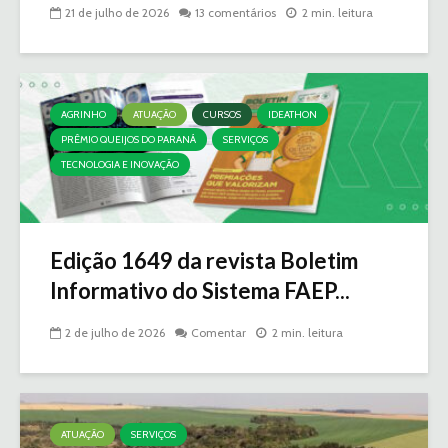
21 de julho de 2026
13 comentários
2 min. leitura
AGRINHO
ATUAÇÃO
CURSOS
IDEATHON
PRÊMIO QUEIJOS DO PARANÁ
SERVIÇOS
TECNOLOGIA E INOVAÇÃO
Edição 1649 da revista Boletim
Informativo do Sistema FAEP...
2 de julho de 2026
Comentar
2 min. leitura
ATUAÇÃO
SERVIÇOS