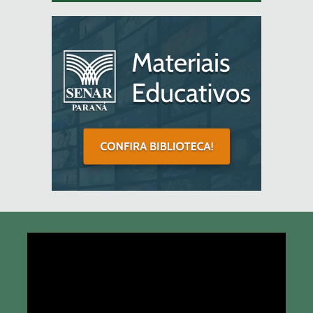
Tocador
de
vídeo