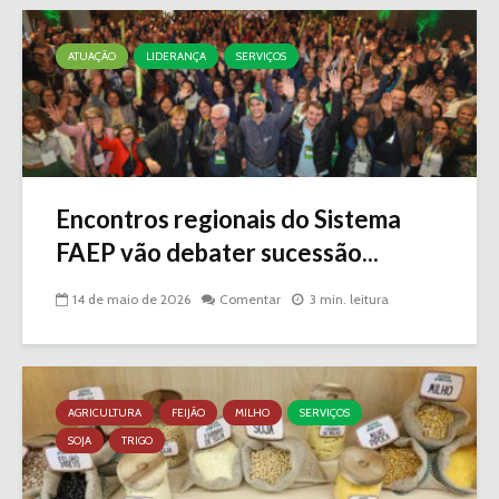
ATUAÇÃO
LIDERANÇA
SERVIÇOS
Encontros regionais do Sistema
FAEP vão debater sucessão...
14 de maio de 2026
Comentar
3 min. leitura
AGRICULTURA
FEIJÃO
MILHO
SERVIÇOS
SOJA
TRIGO