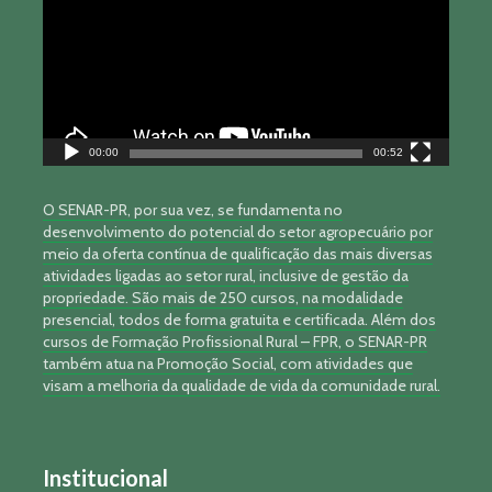
00:00
00:52
O SENAR-PR, por sua vez, se fundamenta no
desenvolvimento do potencial do setor agropecuário por
meio da oferta contínua de qualificação das mais diversas
atividades ligadas ao setor rural, inclusive de gestão da
propriedade. São mais de 250 cursos, na modalidade
presencial, todos de forma gratuita e certificada. Além dos
cursos de Formação Profissional Rural – FPR, o SENAR-PR
também atua na Promoção Social, com atividades que
visam a melhoria da qualidade de vida da comunidade rural.
Institucional