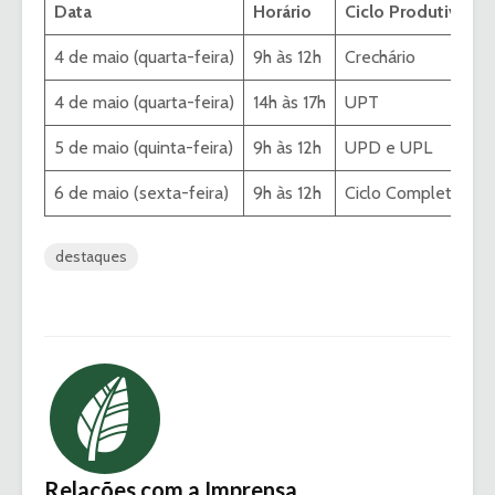
Data
Horário
Ciclo Produtivo
4 de maio (quarta-feira)
9h às 12h
Crechário
h
4 de maio (quarta-feira)
14h às 17h
UPT
h
5 de maio (quinta-feira)
9h às 12h
UPD e UPL
h
6 de maio (sexta-feira)
9h às 12h
Ciclo Completo
h
destaques
Relações com a Imprensa