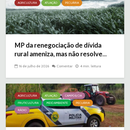
AGRICULTURA
ATUAÇÃO
PECUÁRIA
MP da renegociação de dívida
rural ameniza, mas não resolve...
16 de julho de 2026
Comentar
4 min. leitura
AGRICULTURA
ATUAÇÃO
CAMPO & CIA
FRUTICULTURA
MEIO AMBIENTE
PECUÁRIA
RÁDIO