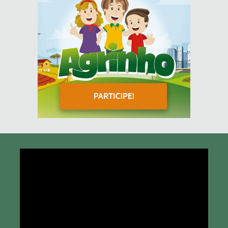
Tocador
de
vídeo