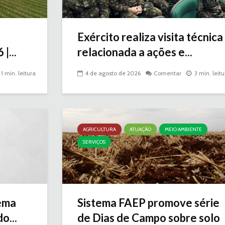
Exército realiza visita técnica
|...
relacionada a ações e...
1 min. leitura
4 de agosto de 2026
Comentar
3 min. leitu
AGRICULTURA
ATUAÇÃO
MEIO AMBIENTE
SERVIÇOS
ema
Sistema FAEP promove série
o...
de Dias de Campo sobre solo