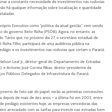
ionar a constante necessidade de investimentos nas rodovias
não há qualquer informação sobre localização e quantidade
staladas.
róprio Executivo como "política da atual gestão", vem sendo
no do governo Beto Richa (PSDB). Agora, no entanto, as
o. Tanto que, no próximo dia 27, o secretário estadual de
sé Richa Filho, participará de uma audiência pública na
edágio e os investimentos nas rodovias que cortam o Paraná.
lson Leal Jr., diretor-geral do Departamento de Estradas
e Antonio José Correia Ri­bas, diretor-presidente da
ços Públicos Delegados de Infraestrutura do Paraná
overno de fato sair do papel, serão as primeiras concessões
ada depois de mais de dez anos – a última foi em 2002, entre
 de pedágio existentes hoje, as empresas vencedoras das
eiro arrecadado com as tarifas para investir nas estradas bem