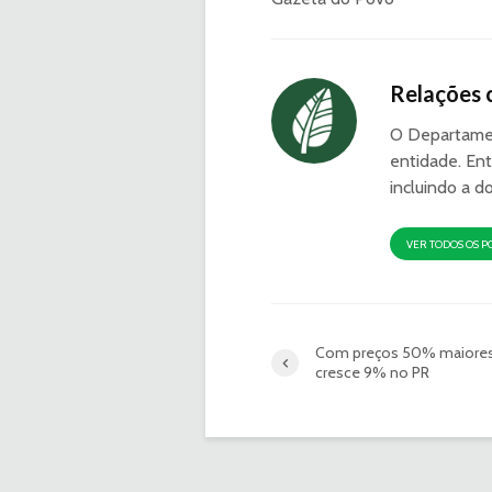
Relações 
O Departamen
entidade. Ent
incluindo a d
VER TODOS OS P
Com preços 50% maiores,
cresce 9% no PR