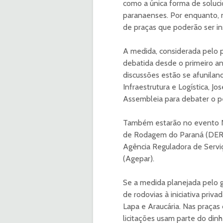
como a única forma de soluc
paranaenses. Por enquanto, 
de praças que poderão ser in
A medida, considerada pelo p
debatida desde o primeiro a
discussões estão se afuniland
Infraestrutura e Logística, Jo
Assembleia para debater o p
Também estarão no evento Ne
de Rodagem do Paraná (DER); 
Agência Reguladora de Ser­vi
(Agepar).
Se a medida planejada pelo g
de rodovias à iniciativa priv
Lapa e Araucária. Nas praças
licitações usam parte do dinh