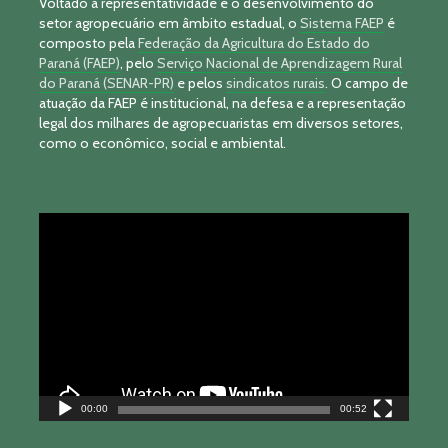
Voltado à representatividade e o desenvolvimento do
setor agropecuário em âmbito estadual, o
Sistema FAEP
é
composto pela
Federação da Agricultura do Estado do
Paraná (FAEP)
, pelo
Serviço Nacional de Aprendizagem Rural
do Paraná (SENAR-PR)
e pelos
sindicatos rurais
. O campo de
atuação da FAEP é institucional, na defesa e a representação
legal dos milhares de agropecuaristas em diversos setores,
como o econômico, social e ambiental.
Tocador
de
vídeo
00:00
00:52