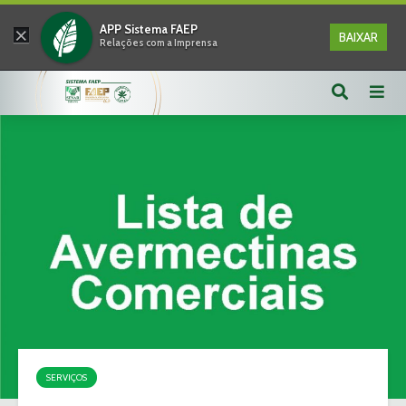
×
APP Sistema FAEP
BAIXAR
Relações com a Imprensa
SERVIÇOS