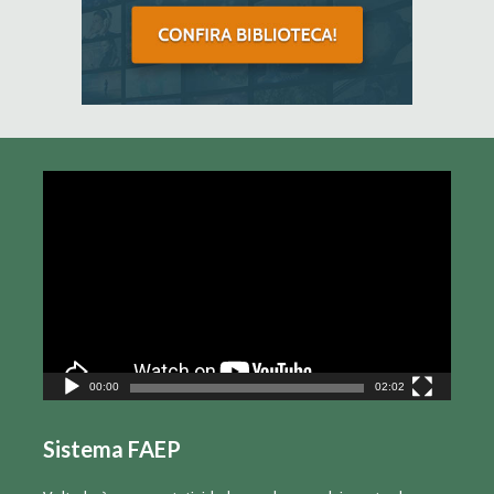
Tocador
de
vídeo
00:00
02:02
Sistema FAEP