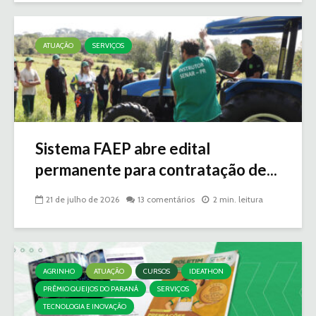
ATUAÇÃO
SERVIÇOS
Sistema FAEP abre edital
permanente para contratação de...
21 de julho de 2026
13 comentários
2 min. leitura
AGRINHO
ATUAÇÃO
CURSOS
IDEATHON
PRÊMIO QUEIJOS DO PARANÁ
SERVIÇOS
TECNOLOGIA E INOVAÇÃO