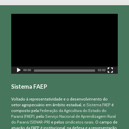
Tocador
de
vídeo
00:00
02:02
Sistema FAEP
Voltado à representatividade e o desenvolvimento do
setor agropecuário em âmbito estadual, o
Sistema FAEP
é
composto pela
Federação da Agricultura do Estado do
Paraná (FAEP)
, pelo
Serviço Nacional de Aprendizagem Rural
do Paraná (SENAR-PR)
e pelos
sindicatos rurais
. O campo de
atuação da FAEP é institucional, na defesa e a representação