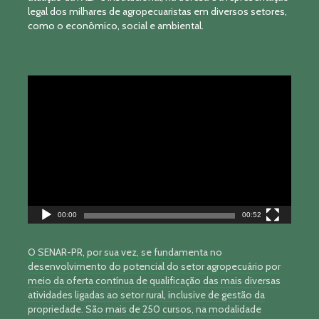
legal dos milhares de agropecuaristas em diversos setores,
como o econômico, social e ambiental.
Tocador
de
vídeo
00:00
00:52
O SENAR-PR, por sua vez, se fundamenta no
desenvolvimento do potencial do setor agropecuário por
meio da oferta contínua de qualificação das mais diversas
atividades ligadas ao setor rural, inclusive de gestão da
propriedade. São mais de 250 cursos, na modalidade