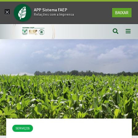
×
APP Sistema FAEP
BAIXAR
Relações com a Imprensa
SERVIÇOS