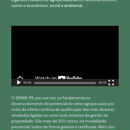
como o econômico, social e ambiental.
Tocador
de
vídeo
00:00
00:52
O SENAR-PR, por sua vez, se fundamenta no
desenvolvimento do potencial do setor agropecuário por
meio da oferta contínua de qualificação das mais diversas
atividades ligadas ao setor rural, inclusive de gestão da
propriedade. São mais de 250 cursos, na modalidade
presencial, todos de forma gratuita e certificada. Além dos