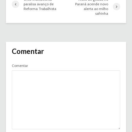
paralisa avanço de
Paraná acende novo
Reforma Trabalhista
alerta ao milho
safrinha
Comentar
Comentar