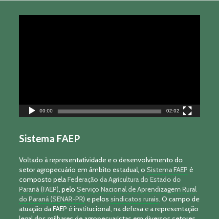
Tocador
de
vídeo
00:00
02:02
Sistema FAEP
Voltado à representatividade e o desenvolvimento do
setor agropecuário em âmbito estadual, o
Sistema FAEP
é
composto pela
Federação da Agricultura do Estado do
Paraná (FAEP)
, pelo
Serviço Nacional de Aprendizagem Rural
do Paraná (SENAR-PR)
e pelos
sindicatos rurais
. O campo de
atuação da FAEP é institucional, na defesa e a representação
legal dos milhares de agropecuaristas em diversos setores,