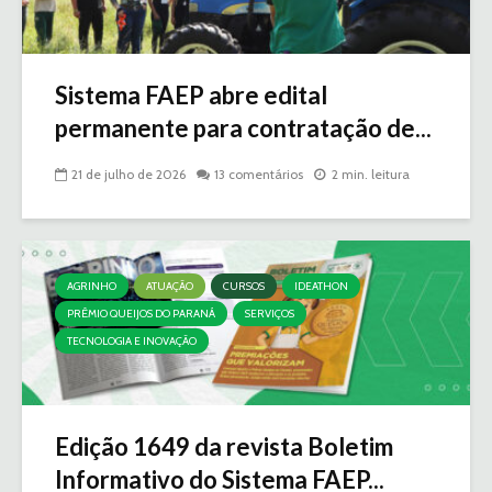
Sistema FAEP abre edital
permanente para contratação de...
21 de julho de 2026
13 comentários
2 min. leitura
AGRINHO
ATUAÇÃO
CURSOS
IDEATHON
PRÊMIO QUEIJOS DO PARANÁ
SERVIÇOS
TECNOLOGIA E INOVAÇÃO
Edição 1649 da revista Boletim
Informativo do Sistema FAEP...