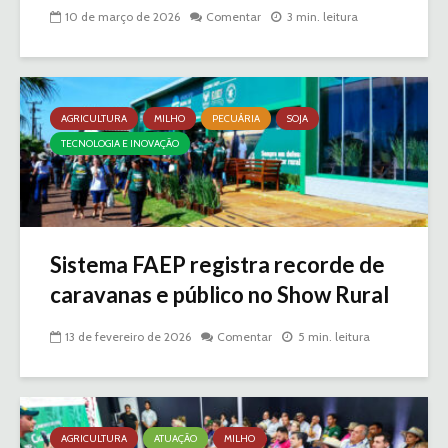
10 de março de 2026
Comentar
3 min. leitura
AGRICULTURA
MILHO
PECUÁRIA
SOJA
TECNOLOGIA E INOVAÇÃO
Sistema FAEP registra recorde de
caravanas e público no Show Rural
13 de fevereiro de 2026
Comentar
5 min. leitura
AGRICULTURA
ATUAÇÃO
MILHO