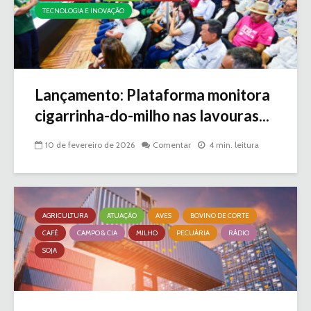
TECNOLOGIA E INOVAÇÃO
Lançamento: Plataforma monitora
cigarrinha-do-milho nas lavouras...
10 de fevereiro de 2026
Comentar
4 min. leitura
AGRICULTURA
ATUAÇÃO
AVES
BOVINO DE CORTE
CAFÉ
CAMPO & CIA
MILHO
PECUÁRIA
RÁDIO
SOJA