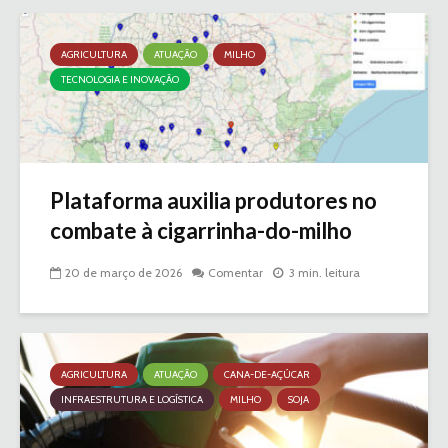
AGRICULTURA
ATUAÇÃO
MILHO
TECNOLOGIA E INOVAÇÃO
Plataforma auxilia produtores no
combate à cigarrinha-do-milho
20 de março de 2026
Comentar
3 min. leitura
AGRICULTURA
ATUAÇÃO
CANA-DE-AÇÚCAR
INFRAESTRUTURA E LOGÍSTICA
MILHO
SOJA