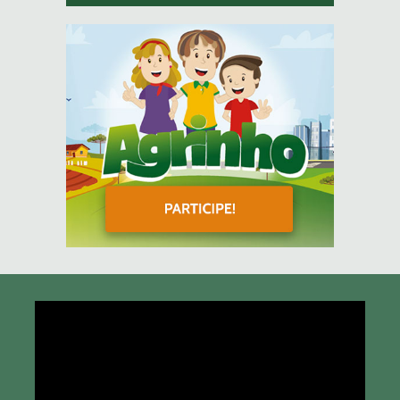
Tocador
de
vídeo