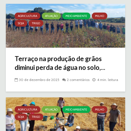
AGRICULTURA
ATUAÇÃO
MEIO AMBIENTE
MILHO
SOJA
TRIGO
Terraço na produção de grãos
diminui perda de água no solo,...
30 de dezembro de 2025
2 comentários
4 min. leitura
AGRICULTURA
ATUAÇÃO
MEIO AMBIENTE
MILHO
SOJA
TRIGO