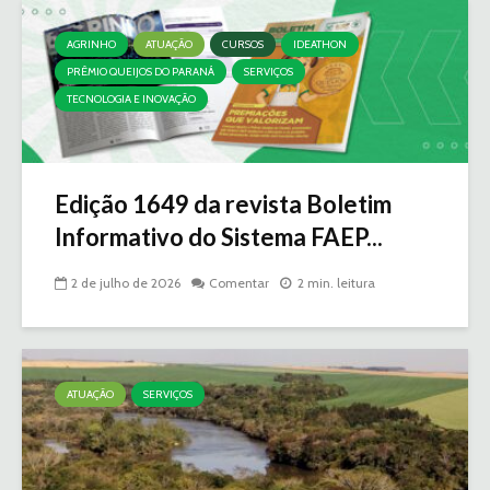
AGRINHO
ATUAÇÃO
CURSOS
IDEATHON
PRÊMIO QUEIJOS DO PARANÁ
SERVIÇOS
TECNOLOGIA E INOVAÇÃO
Edição 1649 da revista Boletim
Informativo do Sistema FAEP...
2 de julho de 2026
Comentar
2 min. leitura
ATUAÇÃO
SERVIÇOS