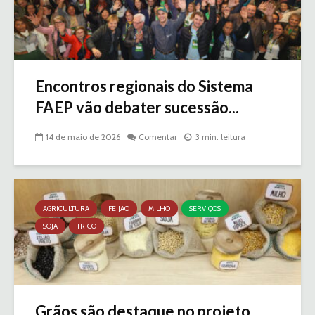
Encontros regionais do Sistema
FAEP vão debater sucessão...
14 de maio de 2026
Comentar
3 min. leitura
AGRICULTURA
FEIJÃO
MILHO
SERVIÇOS
SOJA
TRIGO
Grãos são destaque no projeto