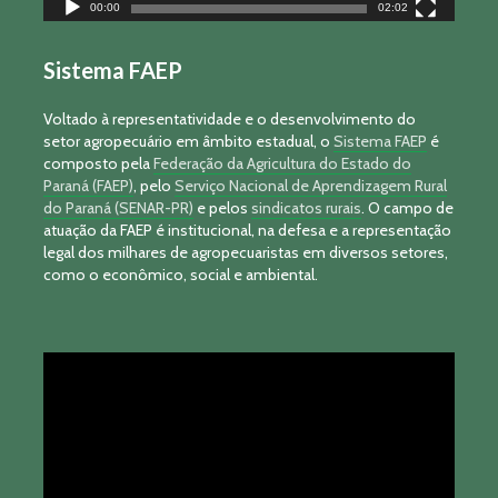
00:00
02:02
Sistema FAEP
Voltado à representatividade e o desenvolvimento do
setor agropecuário em âmbito estadual, o
Sistema FAEP
é
composto pela
Federação da Agricultura do Estado do
Paraná (FAEP)
, pelo
Serviço Nacional de Aprendizagem Rural
do Paraná (SENAR-PR)
e pelos
sindicatos rurais
. O campo de
atuação da FAEP é institucional, na defesa e a representação
legal dos milhares de agropecuaristas em diversos setores,
como o econômico, social e ambiental.
Tocador
de
vídeo