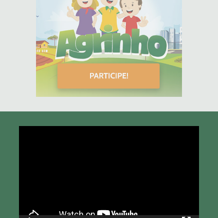
Tocador
de
vídeo