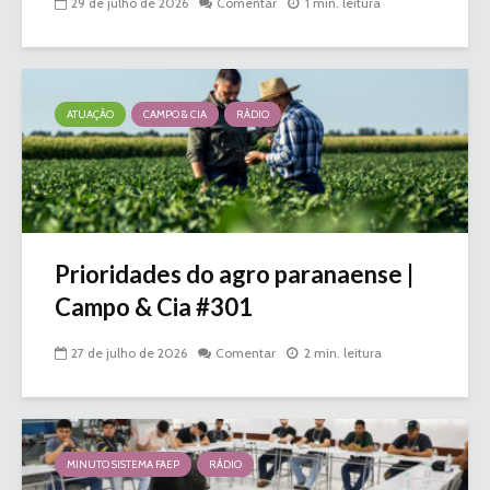
29 de julho de 2026
Comentar
1 min. leitura
ATUAÇÃO
CAMPO & CIA
RÁDIO
Prioridades do agro paranaense |
Campo & Cia #301
27 de julho de 2026
Comentar
2 min. leitura
MINUTO SISTEMA FAEP
RÁDIO