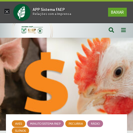
×
APP Sistema FAEP
BAIXAR
Relações com a Imprensa
AVES
MINUTO SISTEMA FAEP
PECUÁRIA
RÁDIO
SUÍNOS