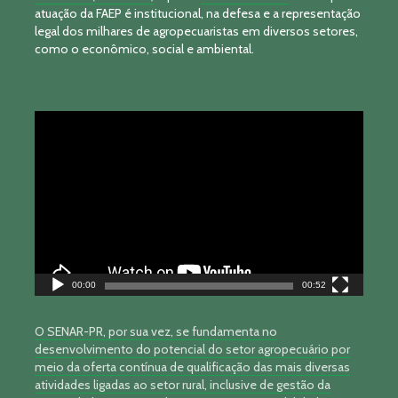
atuação da FAEP é institucional, na defesa e a representação
legal dos milhares de agropecuaristas em diversos setores,
como o econômico, social e ambiental.
Tocador
de
vídeo
00:00
00:52
O SENAR-PR, por sua vez, se fundamenta no
desenvolvimento do potencial do setor agropecuário por
meio da oferta contínua de qualificação das mais diversas
atividades ligadas ao setor rural, inclusive de gestão da