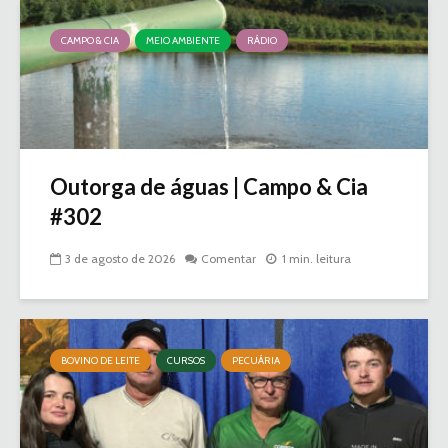
CAMPO & CIA
MEIO AMBIENTE
RÁDIO
Outorga de águas | Campo & Cia
#302
3 de agosto de 2026
Comentar
1 min. leitura
BOVINO DE LEITE
CURSOS
PECUÁRIA