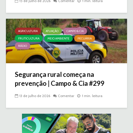
15 de julho de 2026
Comentar
1 min. leitura
AGRICULTURA
ATUAÇÃO
CAMPO & CIA
FRUTICULTURA
MEIO AMBIENTE
PECUÁRIA
RÁDIO
Segurança rural começa na
prevenção | Campo & Cia #299
13 de julho de 2026
Comentar
1 min. leitura