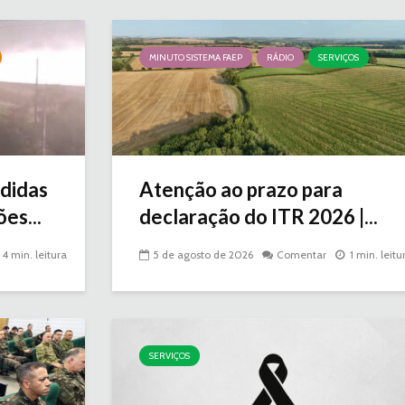
MINUTO SISTEMA FAEP
RÁDIO
SERVIÇOS
didas
Atenção ao prazo para
es...
declaração do ITR 2026 |...
4 min. leitura
5 de agosto de 2026
Comentar
1 min. leitu
SERVIÇOS