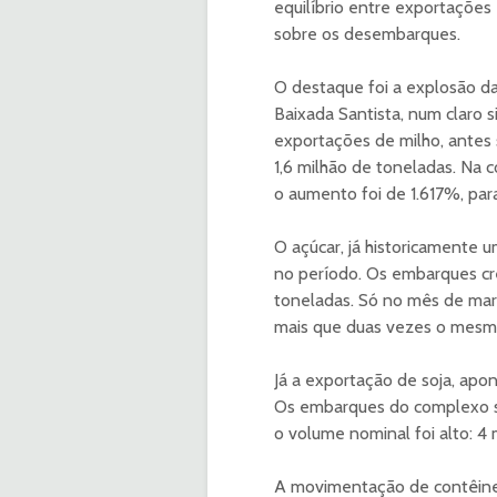
equilíbrio entre exportaçõe
sobre os desembarques.
O destaque foi a explosão da
Baixada Santista, num claro 
exportações de milho, antes 
1,6 milhão de toneladas. N
o aumento foi de 1.617%, par
O açúcar, já historicamente
no período. Os embarques cre
toneladas. Só no mês de mar
mais que duas vezes o mesm
Já a exportação de soja, ap
Os embarques do complexo soj
o volume nominal foi alto: 4
A movimentação de contêiner