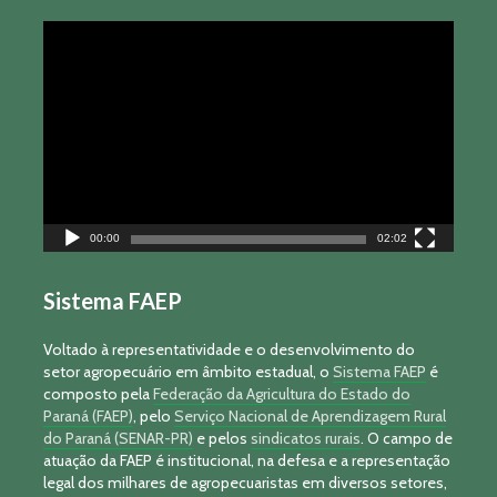
Tocador
de
vídeo
00:00
02:02
Sistema FAEP
Voltado à representatividade e o desenvolvimento do
setor agropecuário em âmbito estadual, o
Sistema FAEP
é
composto pela
Federação da Agricultura do Estado do
Paraná (FAEP)
, pelo
Serviço Nacional de Aprendizagem Rural
do Paraná (SENAR-PR)
e pelos
sindicatos rurais
. O campo de
atuação da FAEP é institucional, na defesa e a representação
legal dos milhares de agropecuaristas em diversos setores,