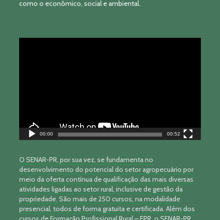
como o econômico, social e ambiental.
Tocador
de
vídeo
00:00
00:52
O SENAR-PR, por sua vez, se fundamenta no
desenvolvimento do potencial do setor agropecuário por
meio da oferta contínua de qualificação das mais diversas
atividades ligadas ao setor rural, inclusive de gestão da
propriedade. São mais de 250 cursos, na modalidade
presencial, todos de forma gratuita e certificada. Além dos
cursos de Formação Profissional Rural – FPR, o SENAR-PR