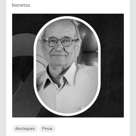
bisnetos.
destaques
Pesar