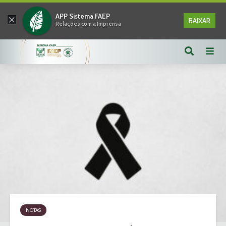
×
APP Sistema FAEP
BAIXAR
Relações com a Imprensa
NOTAS