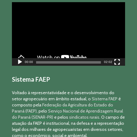
Tocador
de
vídeo
00:00
02:02
Sistema FAEP
Voltado à representatividade e o desenvolvimento do
setor agropecuário em âmbito estadual, o
Sistema FAEP
é
composto pela
Federação da Agricultura do Estado do
Paraná (FAEP)
, pelo
Serviço Nacional de Aprendizagem Rural
do Paraná (SENAR-PR)
e pelos
sindicatos rurais
. O campo de
atuação da FAEP é institucional, na defesa e a representação
legal dos milhares de agropecuaristas em diversos setores,
como o econômico, social e ambiental.