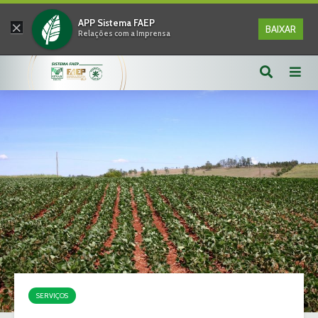
×
APP Sistema FAEP
BAIXAR
Relações com a Imprensa
SERVIÇOS