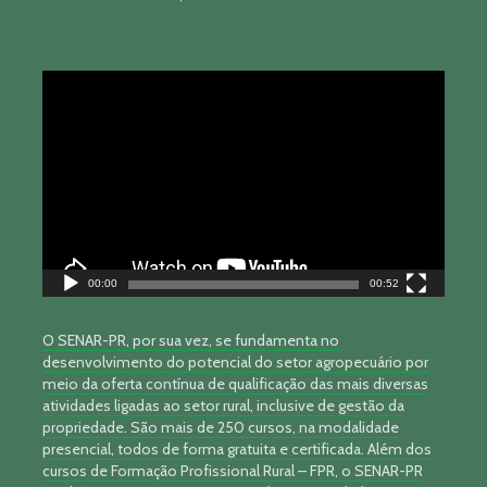
Tocador
de
vídeo
00:00
00:52
O SENAR-PR, por sua vez, se fundamenta no
desenvolvimento do potencial do setor agropecuário por
meio da oferta contínua de qualificação das mais diversas
atividades ligadas ao setor rural, inclusive de gestão da
propriedade. São mais de 250 cursos, na modalidade
presencial, todos de forma gratuita e certificada. Além dos
cursos de Formação Profissional Rural – FPR, o SENAR-PR