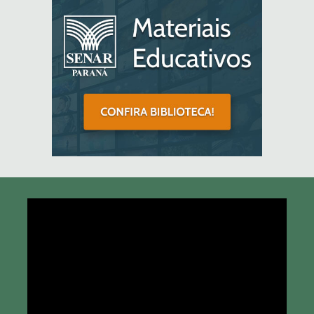
Tocador
de
vídeo