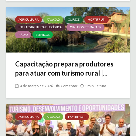
AGRICULTURA
ATUAÇÃO
CURSOS
HORTIFRUTI
INFRAESTRUTURA E LOGÍSTICA
MINUTO SISTEMA FAEP
RÁDIO
SERVIÇOS
Capacitação prepara produtores
para atuar com turismo rural |...
4 de março de 2026
Comentar
1 min. leitura
AGRICULTURA
ATUAÇÃO
HORTIFRUTI