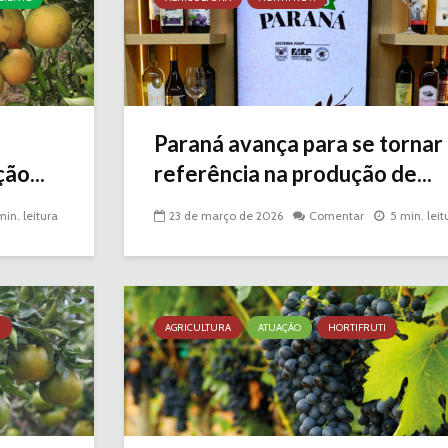
Paraná avança para se tornar
ão...
referência na produção de...
min. leitura
23 de março de 2026
Comentar
5 min. leit
I
AGRICULTURA
ATUAÇÃO
HORTIFRUTI