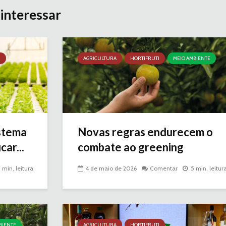
interessar
I
AGRICULTURA
HORTIFRUTI
MEIO AMBIENTE
istema
Novas regras endurecem o
car...
combate ao greening
3 min. leitura
4 de maio de 2026
Comentar
5 min. leitur
BIENTE
AGRICULTURA
HORTIFRUTI