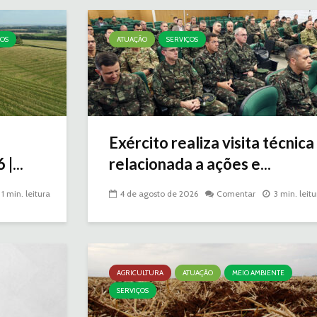
ÇOS
ATUAÇÃO
SERVIÇOS
Exército realiza visita técnica
|...
relacionada a ações e...
1 min. leitura
4 de agosto de 2026
Comentar
3 min. leitu
AGRICULTURA
ATUAÇÃO
MEIO AMBIENTE
SERVIÇOS