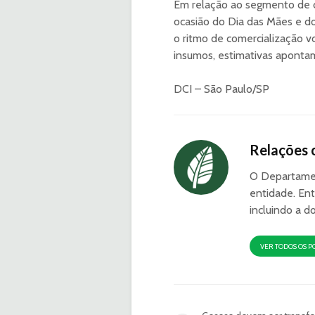
Em relação ao segmento de ca
ocasião do Dia das Mães e do
o ritmo de comercialização v
insumos, estimativas apontam
DCI – São Paulo/SP
Relações 
O Departamen
entidade. Ent
incluindo a d
VER TODOS OS P