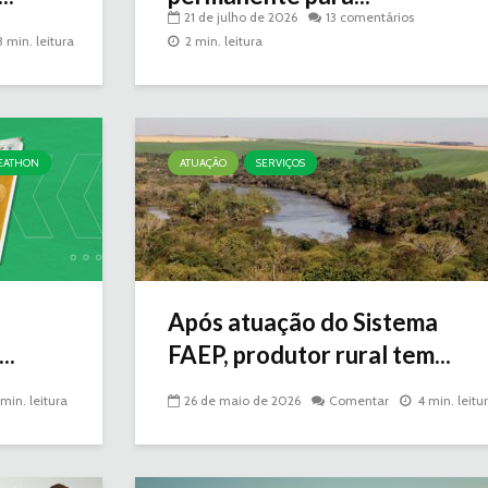
21 de julho de 2026
13 comentários
3 min. leitura
2 min. leitura
EATHON
ATUAÇÃO
SERVIÇOS
Após atuação do Sistema
..
FAEP, produtor rural tem...
 min. leitura
26 de maio de 2026
Comentar
4 min. leitu