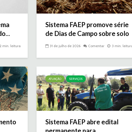
ema
Sistema FAEP promove série
o...
de Dias de Campo sobre solo
2 min. leitura
31 de julho de 2026
Comentar
3 min. leitur
ATUAÇÃO
SERVIÇOS
mento
Sistema FAEP abre edital
..
permanente para...