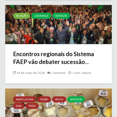
ATUAÇÃO
LIDERANÇA
SERVIÇOS
Encontros regionais do Sistema
FAEP vão debater sucessão...
14 de maio de 2026
Comentar
3 min. leitura
AGRICULTURA
FEIJÃO
MILHO
SERVIÇOS
SOJA
TRIGO