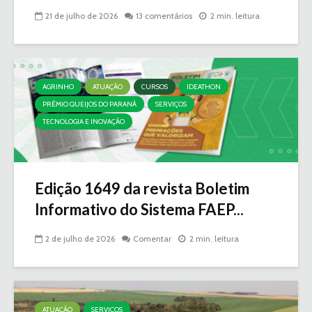
21 de julho de 2026
13 comentários
2 min. leitura
AGRINHO
ATUAÇÃO
CURSOS
IDEATHON
PRÊMIO QUEIJOS DO PARANÁ
SERVIÇOS
TECNOLOGIA E INOVAÇÃO
Edição 1649 da revista Boletim
Informativo do Sistema FAEP...
2 de julho de 2026
Comentar
2 min. leitura
ATUAÇÃO
SERVIÇOS