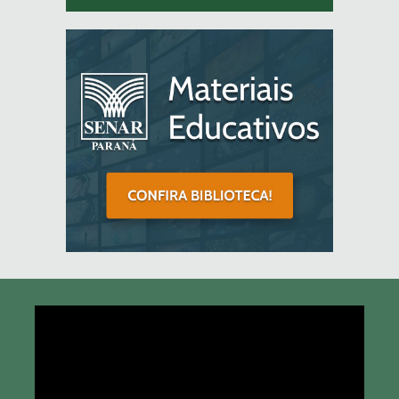
Tocador
de
vídeo