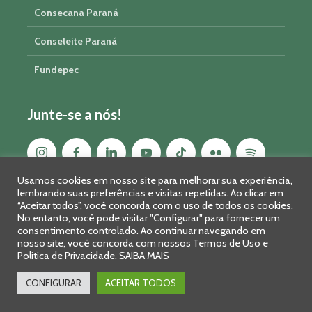
Consecana Paraná
Conseleite Paraná
Fundepec
Junte-se a nós!
Usamos cookies em nosso site para melhorar sua experiência,
lembrando suas preferências e visitas repetidas. Ao clicar em
“Aceitar todos”, você concorda com o uso de todos os cookies.
No entanto, você pode visitar "Configurar" para fornecer um
consentimento controlado. Ao continuar navegando em
nosso site, você concorda com nossos Termos de Uso e
Política de Privacidade.
SAIBA MAIS
Sistema FAEP/SENAR-PR © 2026 · R. Marechal Deodoro, 450, 14º
andar - Curitiba - PR - CEP: 80010-010 - Fone: 41 2169-7988/2106-
CONFIGURAR
ACEITAR TODOS
0401 - Fax: 41 3323-2124