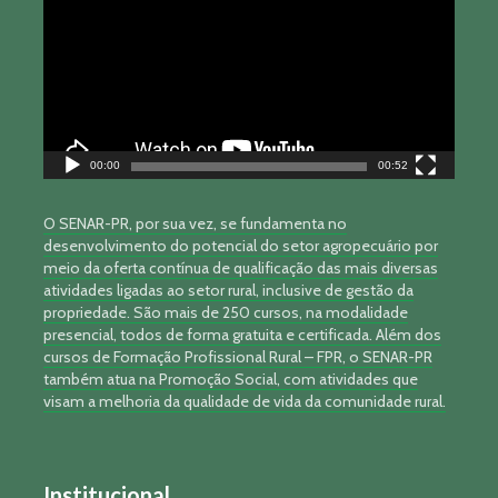
vídeo
00:00
00:52
O SENAR-PR, por sua vez, se fundamenta no
desenvolvimento do potencial do setor agropecuário por
meio da oferta contínua de qualificação das mais diversas
atividades ligadas ao setor rural, inclusive de gestão da
propriedade. São mais de 250 cursos, na modalidade
presencial, todos de forma gratuita e certificada. Além dos
cursos de Formação Profissional Rural – FPR, o SENAR-PR
também atua na Promoção Social, com atividades que
visam a melhoria da qualidade de vida da comunidade rural.
Institucional