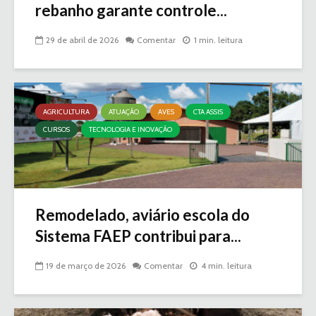
rebanho garante controle...
29 de abril de 2026
Comentar
1 min. leitura
AGRICULTURA
ATUAÇÃO
AVES
CTA ASSIS
CURSOS
TECNOLOGIA E INOVAÇÃO
Remodelado, aviário escola do
Sistema FAEP contribui para...
19 de março de 2026
Comentar
4 min. leitura