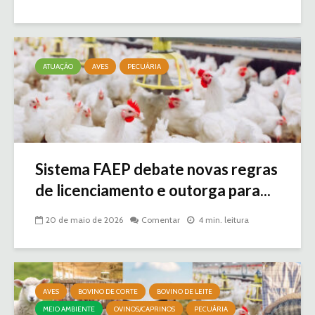
ATUAÇÃO
AVES
PECUÁRIA
Sistema FAEP debate novas regras
de licenciamento e outorga para...
20 de maio de 2026
Comentar
4 min. leitura
AVES
BOVINO DE CORTE
BOVINO DE LEITE
MEIO AMBIENTE
OVINOS/CAPRINOS
PECUÁRIA