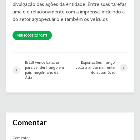
divulgação das ações da entidade. Entre suas tarefas,
uma é o relacionamento com a imprensa, incluindo a
do setor agropecuário e também os veículos
VER TODOS OS POSTS
Brasil vence batalha
Exportações: frango
para vender frango em
volta a andar na frente
país muçulmano da
do automóvel
Ásia
Comentar
Comentar