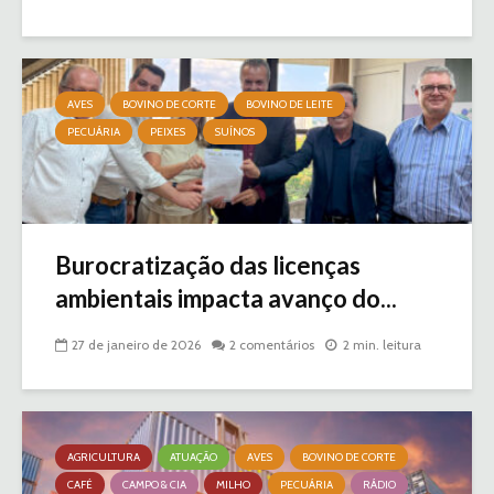
AVES
BOVINO DE CORTE
BOVINO DE LEITE
PECUÁRIA
PEIXES
SUÍNOS
Burocratização das licenças
ambientais impacta avanço do...
27 de janeiro de 2026
2 comentários
2 min. leitura
AGRICULTURA
ATUAÇÃO
AVES
BOVINO DE CORTE
CAFÉ
CAMPO & CIA
MILHO
PECUÁRIA
RÁDIO