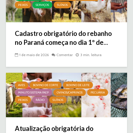
PEIXES
SERVIÇOS
SUÍNOS
Cadastro obrigatório do rebanho
no Paraná começa no dia 1º de...
1 de maio de 2026
Comentar
3 min. leitura
AVES
BOVINO DE CORTE
BOVINO DE LEITE
MINUTO SISTEMA FAEP
OVINOS/CAPRINOS
PECUÁRIA
PEIXES
RÁDIO
SUÍNOS
Atualização obrigatória do