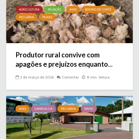
AGRICULTURA
ATUAÇÃO
AVES
BOVINO DE CORTE
PECUÁRIA
PEIXES
Produtor rural convive com
apagões e prejuízos enquanto...
2 de março de 2026
Comentar
8 min. leitura
AVES
CAMPO & CIA
PECUÁRIA
RÁDIO