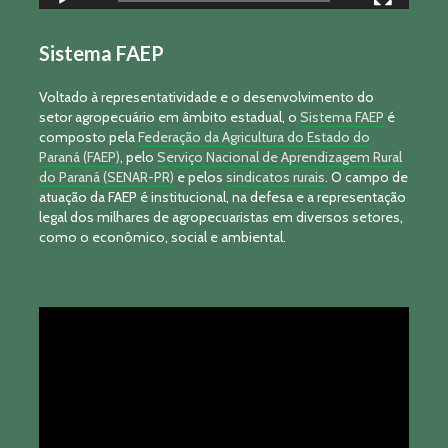
Sistema FAEP
Voltado à representatividade e o desenvolvimento do
setor agropecuário em âmbito estadual, o
Sistema FAEP
é
composto pela
Federação da Agricultura do Estado do
Paraná (FAEP)
, pelo
Serviço Nacional de Aprendizagem Rural
do Paraná (SENAR-PR)
e pelos
sindicatos rurais
. O campo de
atuação da FAEP é institucional, na defesa e a representação
legal dos milhares de agropecuaristas em diversos setores,
como o econômico, social e ambiental.
Tocador
de
vídeo