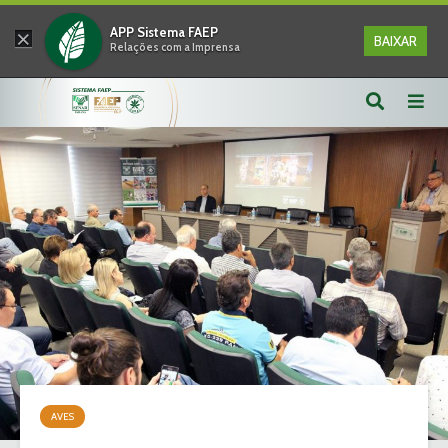
×
APP Sistema FAEP
BAIXAR
Relações com a Imprensa
AVES