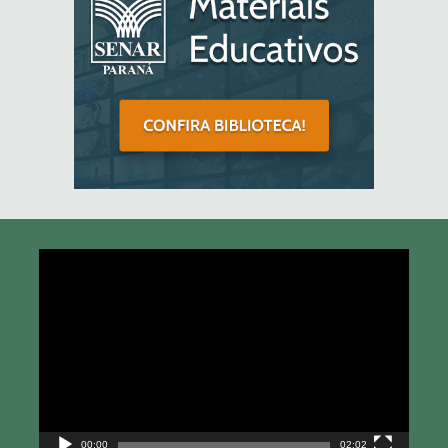
Tocador
de
vídeo
00:00
02:02