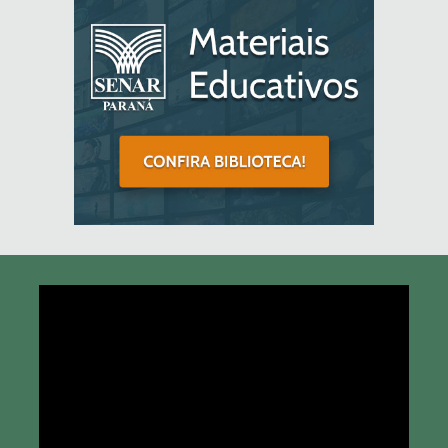
Tocador
de
vídeo