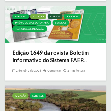
AGRINHO
ATUAÇÃO
CURSOS
IDEATHON
PRÊMIO QUEIJOS DO PARANÁ
SERVIÇOS
TECNOLOGIA E INOVAÇÃO
Edição 1649 da revista Boletim
Informativo do Sistema FAEP...
2 de julho de 2026
Comentar
2 min. leitura
ATUAÇÃO
SERVIÇOS