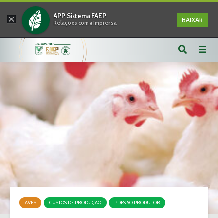
×
APP Sistema FAEP
BAIXAR
Relações com a Imprensa
AVES
CUSTOS DE PRODUÇÃO
PDFS AO PRODUTOR