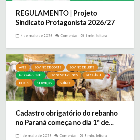
REGULAMENTO | Projeto
Sindicato Protagonista 2026/27
4 de maio de 2026
Comentar
1 min. leitura
AVES
BOVINO DE CORTE
BOVINO DE LEITE
MEIO AMBIENTE
OVINOS/CAPRINOS
PECUÁRIA
PEIXES
SERVIÇOS
SUÍNOS
Cadastro obrigatório do rebanho
no Paraná começa no dia 1º de...
1 de maio de 2026
Comentar
3 min. leitura