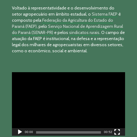
Voltado à representatividade e o desenvolvimento do
setor agropecuário em âmbito estadual, o
Sistema FAEP
é
composto pela
Federação da Agricultura do Estado do
Paraná (FAEP)
, pelo
Serviço Nacional de Aprendizagem Rural
do Paraná (SENAR-PR)
e pelos
sindicatos rurais
. O campo de
atuação da FAEP é institucional, na defesa e a representação
legal dos milhares de agropecuaristas em diversos setores,
como o econômico, social e ambiental.
Tocador
de
vídeo
00:00
00:52