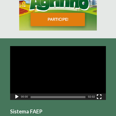
Tocador
de
vídeo
00:00
02:02
Sistema FAEP