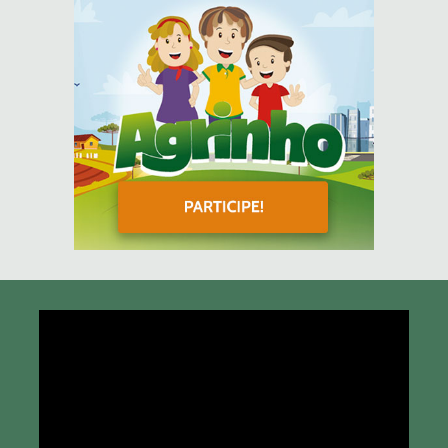
Tocador
de
vídeo