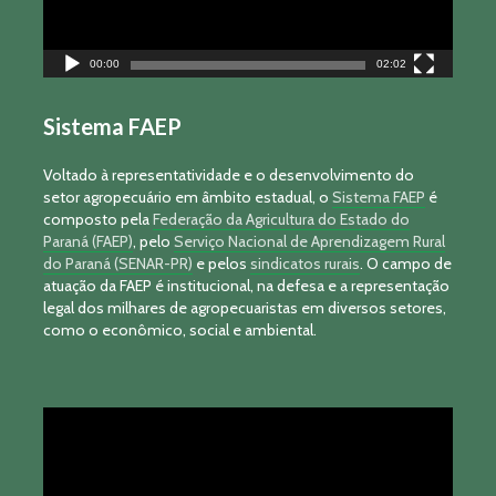
00:00
02:02
Sistema FAEP
Voltado à representatividade e o desenvolvimento do
setor agropecuário em âmbito estadual, o
Sistema FAEP
é
composto pela
Federação da Agricultura do Estado do
Paraná (FAEP)
, pelo
Serviço Nacional de Aprendizagem Rural
do Paraná (SENAR-PR)
e pelos
sindicatos rurais
. O campo de
atuação da FAEP é institucional, na defesa e a representação
legal dos milhares de agropecuaristas em diversos setores,
como o econômico, social e ambiental.
Tocador
de
vídeo