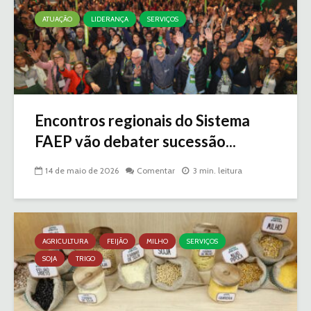
ATUAÇÃO
LIDERANÇA
SERVIÇOS
Encontros regionais do Sistema
FAEP vão debater sucessão...
14 de maio de 2026
Comentar
3 min. leitura
AGRICULTURA
FEIJÃO
MILHO
SERVIÇOS
SOJA
TRIGO