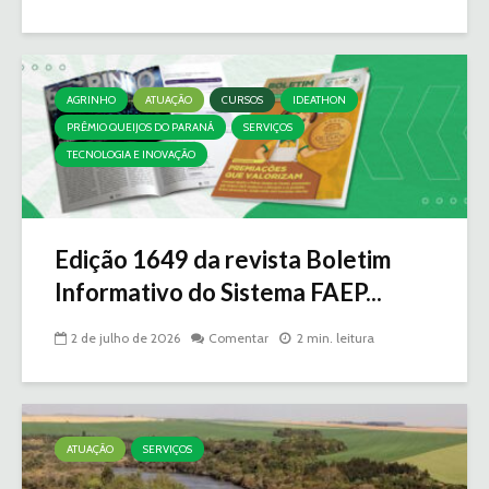
AGRINHO
ATUAÇÃO
CURSOS
IDEATHON
PRÊMIO QUEIJOS DO PARANÁ
SERVIÇOS
TECNOLOGIA E INOVAÇÃO
Edição 1649 da revista Boletim
Informativo do Sistema FAEP...
2 de julho de 2026
Comentar
2 min. leitura
ATUAÇÃO
SERVIÇOS