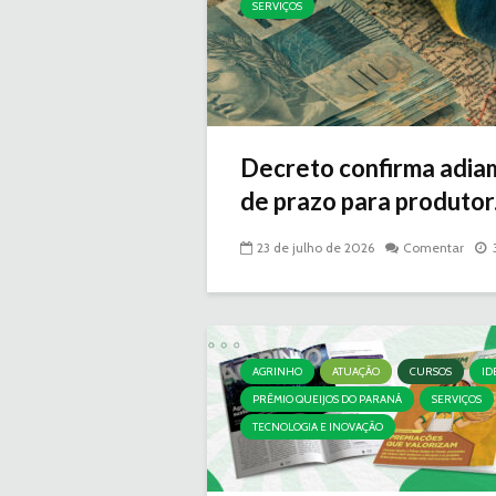
SERVIÇOS
Decreto confirma adia
de prazo para produtor.
23 de julho de 2026
Comentar
AGRINHO
ATUAÇÃO
CURSOS
ID
PRÊMIO QUEIJOS DO PARANÁ
SERVIÇOS
TECNOLOGIA E INOVAÇÃO