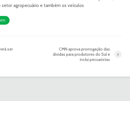
o setor agropecuário e também os veículos
OSTS
erá ser
CMN aprova prorrogação das
dividas para produtores do Sul e
inclui pecuaristas