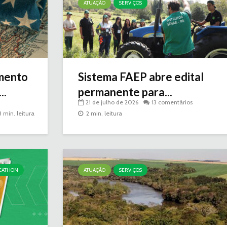
ATUAÇÃO
SERVIÇOS
mento
Sistema FAEP abre edital
..
permanente para...
21 de julho de 2026
13 comentários
3 min. leitura
2 min. leitura
EATHON
ATUAÇÃO
SERVIÇOS