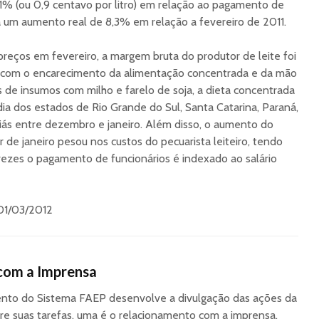
,1% (ou 0,9 centavo por litro) em relação ao pagamento de
ta um aumento real de 8,3% em relação a fevereiro de 2011.
eços em fevereiro, a margem bruta do produtor de leite foi
o, com o encarecimento da alimentação concentrada e da mão
s de insumos com milho e farelo de soja, a dieta concentrada
a dos estados de Rio Grande do Sul, Santa Catarina, Paraná,
iás entre dezembro e janeiro. Além disso, o aumento do
r de janeiro pesou nos custos do pecuarista leiteiro, tendo
vezes o pagamento de funcionários é indexado ao salário
 01/03/2012
com a Imprensa
to do Sistema FAEP desenvolve a divulgação das ações da
re suas tarefas, uma é o relacionamento com a imprensa,