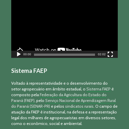
Tocador
de
vídeo
00:00
02:02
Sistema FAEP
Voltado à representatividade e o desenvolvimento do
setor agropecuário em âmbito estadual, o
Sistema FAEP
é
composto pela
Federação da Agricultura do Estado do
Paraná (FAEP)
, pelo
Serviço Nacional de Aprendizagem Rural
do Paraná (SENAR-PR)
e pelos
sindicatos rurais
. O campo de
atuação da FAEP é institucional, na defesa e a representação
legal dos milhares de agropecuaristas em diversos setores,
como o econômico, social e ambiental.