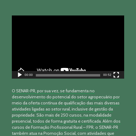
Tocador
de
vídeo
00:00
00:52
O SENAR-PR, por sua vez, se fundamenta no
desenvolvimento do potencial do setor agropecuário por
meio da oferta contínua de qualificação das mais diversas
atividades ligadas ao setor rural, inclusive de gestão da
propriedade. São mais de 250 cursos, na modalidade
presencial, todos de forma gratuita e certificada. Além dos
cursos de Formação Profissional Rural – FPR, o SENAR-PR
também atua na Promoção Social, com atividades que