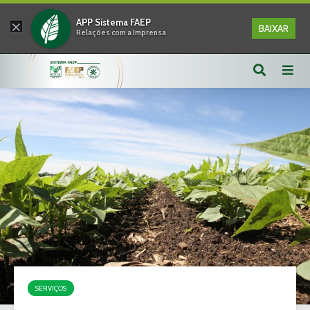
×
APP Sistema FAEP
BAIXAR
Relações com a Imprensa
SERVIÇOS