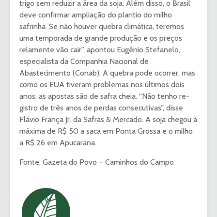
trigo sem reduzir a área da soja. Além disso, o Brasil
deve confirmar ampliação do plantio do milho
safrinha. Se não houver quebra climática, te­­remos
uma temporada de grande produção e os preços
relamente vão cair”, apontou Eugênio Stefa­­ne­­lo,
especialista da Compa­­nhia Nacional de
Abastecimen­­to (Conab). A quebra pode ocor­­rer, mas
como os EUA tiveram problemas nos últimos dois
anos, as apostas são de safra cheia. “Não te­­nho re­­
gistro de três anos de perdas consecutivas”, disse
Flávio Fran­­ça Jr. da Safras & Merca­do. A soja chegou à
má­­xima de R$ 50 a saca em Ponta Grossa e o mi­­lho
a R$ 26 em Apucarana.
Fonte: Gazeta do Povo – Caminhos do Campo