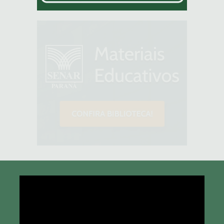
Tocador
de
vídeo