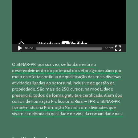
vídeo
00:00
00:52
O SENAR-PR, por sua vez, se fundamenta no
desenvolvimento do potencial do setor agropecuário por
meio da oferta contínua de qualificação das mais diversas
atividades ligadas ao setor rural, inclusive de gestão da
propriedade. São mais de 250 cursos, na modalidade
presencial, todos de forma gratuita e certificada. Além dos
cursos de Formação Profissional Rural – FPR, o SENAR-PR
também atua na Promoção Social, com atividades que
visam a melhoria da qualidade de vida da comunidade rural.