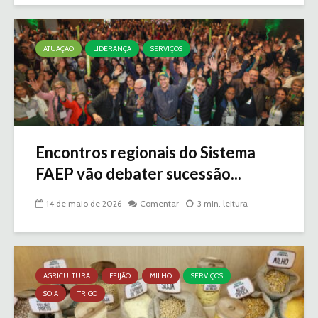
ATUAÇÃO
LIDERANÇA
SERVIÇOS
Encontros regionais do Sistema
FAEP vão debater sucessão...
14 de maio de 2026
Comentar
3 min. leitura
AGRICULTURA
FEIJÃO
MILHO
SERVIÇOS
SOJA
TRIGO