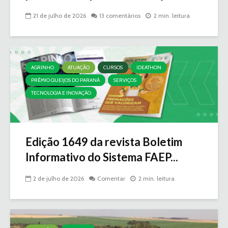
21 de julho de 2026
13 comentários
2 min. leitura
AGRINHO
ATUAÇÃO
CURSOS
IDEATHON
PRÊMIO QUEIJOS DO PARANÁ
SERVIÇOS
TECNOLOGIA E INOVAÇÃO
Edição 1649 da revista Boletim
Informativo do Sistema FAEP...
2 de julho de 2026
Comentar
2 min. leitura