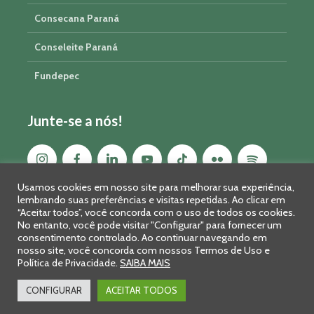
Consecana Paraná
Conseleite Paraná
Fundepec
Junte-se a nós!
Usamos cookies em nosso site para melhorar sua experiência,
lembrando suas preferências e visitas repetidas. Ao clicar em
“Aceitar todos”, você concorda com o uso de todos os cookies.
No entanto, você pode visitar "Configurar" para fornecer um
consentimento controlado. Ao continuar navegando em
nosso site, você concorda com nossos Termos de Uso e
Política de Privacidade.
SAIBA MAIS
Sistema FAEP/SENAR-PR © 2026 · R. Marechal Deodoro, 450, 14º
andar - Curitiba - PR - CEP: 80010-010 - Fone: 41 2169-7988/2106-
CONFIGURAR
ACEITAR TODOS
0401 - Fax: 41 3323-2124