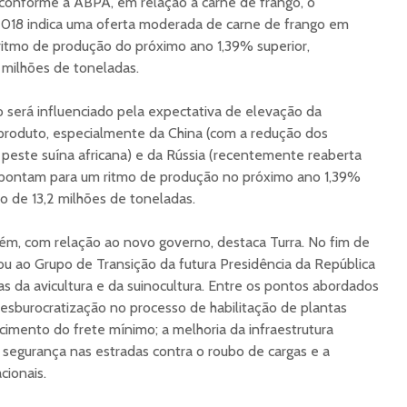
nforme a ABPA, em relação à carne de frango, o
018 indica uma oferta moderada de carne de frango em
ritmo de produção do próximo ano 1,39% superior,
 milhões de toneladas.
o será influenciado pela expectativa de elevação da
produto, especialmente da China (com a redução dos
e peste suína africana) e da Rússia (recentemente reaberta
s apontam para um ritmo de produção no próximo ano 1,39%
o de 13,2 milhões de toneladas.
ém, com relação ao novo governo, destaca Turra. No fim de
 ao Grupo de Transição da futura Presidência da República
a avicultura e da suinocultura. Entre os pontos abordados
esburocratização no processo de habilitação de plantas
lecimento do frete mínimo; a melhoria da infraestrutura
a segurança nas estradas contra o roubo de cargas e a
cionais.