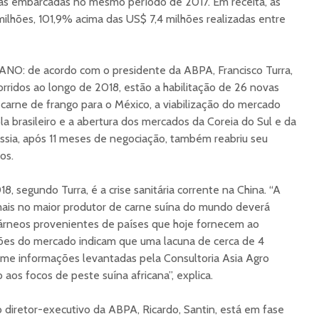
das embarcadas no mesmo período de 2017. Em receita, as
ilhões, 101,9% acima das US$ 7,4 milhões realizadas entre
: de acordo com o presidente da ABPA, Francisco Turra,
orridos ao longo de 2018, estão a habilitação de 26 novas
carne de frango para o México, a viabilização do mercado
la brasileiro e a abertura dos mercados da Coreia do Sul e da
Rússia, após 11 meses de negociação, também reabriu seu
os.
, segundo Turra, é a crise sanitária corrente na China. “A
mais no maior produtor de carne suína do mundo deverá
rneos provenientes de países que hoje fornecem ao
ões do mercado indicam que uma lacuna de cerca de 4
rme informações levantadas pela Consultoria Asia Agro
 aos focos de peste suína africana”, explica.
 diretor-executivo da ABPA, Ricardo, Santin, está em fase