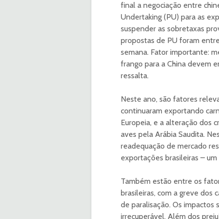
final a negociação entre chin
Undertaking (PU) para as exp
suspender as sobretaxas provi
propostas de PU foram entre
semana. Fator importante: me
frango para a China devem en
ressalta.
Neste ano, são fatores relev
continuaram exportando carne
Europeia, e a alteração dos c
aves pela Arábia Saudita. Ne
readequação de mercado resu
exportações brasileiras – u
Também estão entre os fatore
brasileiras, com a greve dos
de paralisação. Os impactos s
irrecuperável. Além dos preju