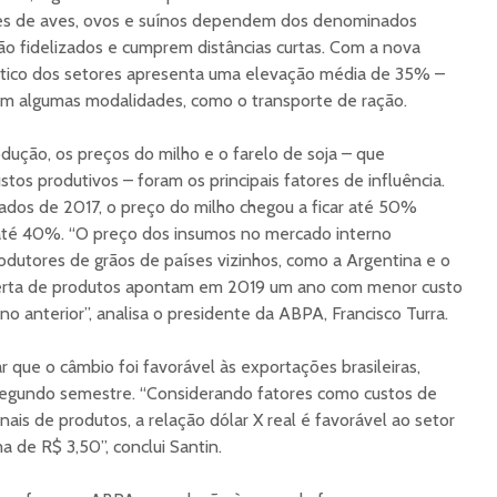
ores de aves, ovos e suínos dependem dos denominados
ão fidelizados e cumprem distâncias curtas. Com a nova
ístico dos setores apresenta uma elevação média de 35% –
 algumas modalidades, como o transporte de ração.
dução, os preços do milho e o farelo de soja – que
os produtivos – foram os principais fatores de influência.
os de 2017, o preço do milho chegou a ficar até 50%
, até 40%. “O preço dos insumos no mercado interno
dutores de grãos de países vizinhos, como a Argentina e o
oferta de produtos apontam em 2019 um ano com menor custo
o anterior”, analisa o presidente da ABPA, Francisco Turra.
 que o câmbio foi favorável às exportações brasileiras,
egundo semestre. “Considerando fatores como custos de
ais de produtos, a relação dólar X real é favorável ao setor
 de R$ 3,50”, conclui Santin.