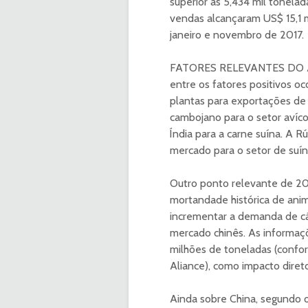
superior às 5,434 mil tonela
vendas alcançaram US$ 15,1 m
janeiro e novembro de 2017.
FATORES RELEVANTES DO ANO
entre os fatores positivos oc
plantas para exportações de 
cambojano para o setor avíco
Índia para a carne suína. A 
mercado para o setor de suín
Outro ponto relevante de 2018
mortandade histórica de ani
incrementar a demanda de cá
mercado chinês. As informaç
milhões de toneladas (confo
Aliance), como impacto direto
Ainda sobre China, segundo o