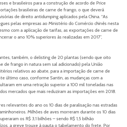
eses e brasileiros para a construção de acordo de Price
ortações brasileiras de carne de frango, o que deverá
sórias de direito antidumping aplicados pela China. “As
gues pelas empresas ao Ministério do Comércio chinês nesta
smo com a aplicação de tarifas, as exportações de carne de
cerrar o ano 10% superiores às realizadas em 2017”,
antes, também, o delisting de 20 plantas (sendo que oito
 de frango in natura sem sal adicionado) pela União
ritérios relativos ao abate, para a importação de carne de
ste último caso, conforme Santin, as mudanças com a
ltaram em uma retração superior a 100 mil toneladas nas
m dos mercados que mais reduziram as importações em 2018.
s relevantes do ano os 10 dias de paralisação nas estradas
 caminhoneiros. Milhões de aves morreram durante os 10 dias
uperaram os R$ 3,1 bilhões – sendo R$ 1,5 bilhão
ízos, a greve trouxe à pauta o tabelamento do frete. Por