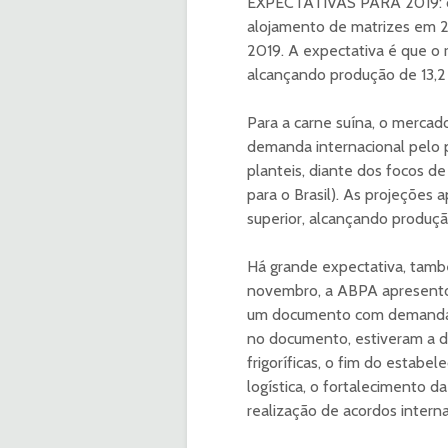
EXPECTATIVAS PARA 2019: co
alojamento de matrizes em 2
2019. A expectativa é que o 
alcançando produção de 13,2
Para a carne suína, o mercad
demanda internacional pelo 
planteis, diante dos focos d
para o Brasil). As projeçõe
superior, alcançando produçã
Há grande expectativa, tamb
novembro, a ABPA apresentou
um documento com demandas d
no documento, estiveram a d
frigoríficas, o fim do estabe
logística, o fortalecimento d
realização de acordos interna